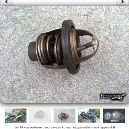
Säännöt ja ohjeet
Uudet ajoneuvot
Uudet kuvat
Uudet videot
Uudet kommentit
MYYDÄÄN
Haku
Ohjeet
Ajoneuvot
Osat
TIETOPANKKI
TAPAHTUMAT
MP15 kuvia
MP14 kuvia
MP13 kuvia
ACS 2015 kuvia
Lisää uusi tapahtuma
UUTISET
SÄÄ
Voit liikkua edelliseen/seuraavaan kuvaan näppäimistön nuolinäppäimillä!