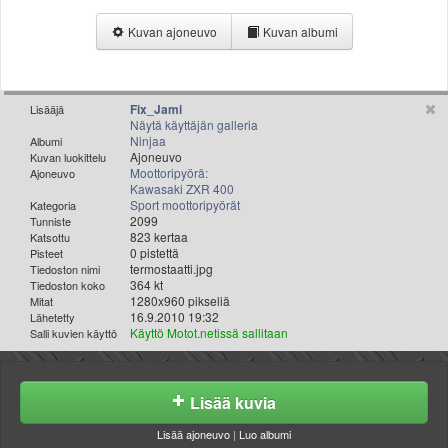
Valitse paikkakunta
Kuvan ajoneuvo
Kuvan albumi
Helsingin sää
Tampereen sää
Turun sää
Oulun sää
Fix_Jami
Lisääjä
Näytä käyttäjän galleria
Kuopion sää
Ninjaa
Albumi
Rovaniemen sää
Ajoneuvo
Kuvan luokittelu
Moottoripyörä:
Ajoneuvo
MUUT
Kawasaki ZXR 400
VIP-jäsenyys
Sport moottoripyörät
Kategoria
Paidat ja vaatteet
2099
Tunniste
823 kertaa
Katsottu
Suunnittele oma paita
0 pistettä
Pisteet
Mainostus
termostaatti.jpg
Tiedoston nimi
364 kt
Tiedoston koko
Palaute
1280x960 pikseliä
Mitat
Kevytversio
16.9.2010 19:32
Lähetetty
Käyttö Motot.netissä sallitaan
Salli kuvien käyttö
Lisää kuvia
Lisää ajoneuvo
|
Luo albumi