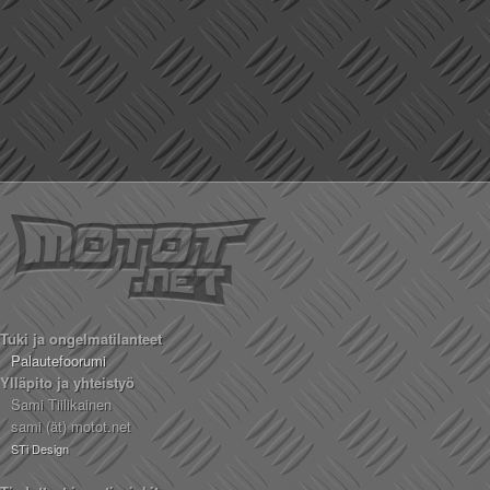
Tuki ja ongelmatilanteet
Palautefoorumi
Ylläpito ja yhteistyö
Sami Tiilikainen
sami (ät) motot.net
STi Design