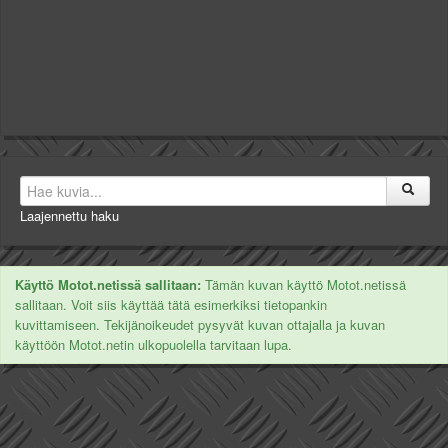
Laajennettu haku
Käyttö Motot.netissä sallitaan:
Tämän kuvan käyttö Motot.netissä
sallitaan. Voit siis käyttää tätä esimerkiksi tietopankin
kuvittamiseen. Tekijänoikeudet pysyvät kuvan ottajalla ja kuvan
käyttöön Motot.netin ulkopuolella tarvitaan lupa.