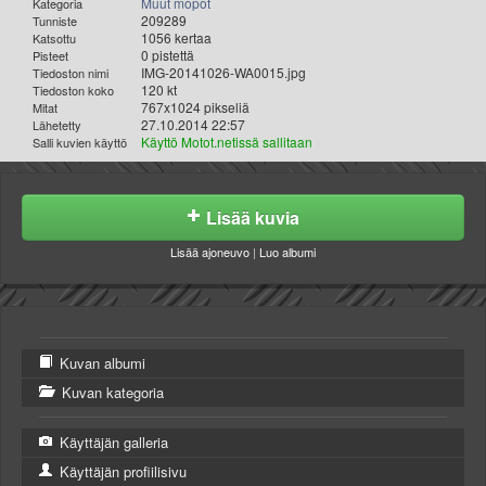
Muut mopot
Kategoria
209289
Tunniste
1056 kertaa
Katsottu
0 pistettä
Pisteet
IMG-20141026-WA0015.jpg
Tiedoston nimi
120 kt
Tiedoston koko
767x1024 pikseliä
Mitat
27.10.2014 22:57
Lähetetty
Käyttö Motot.netissä sallitaan
Salli kuvien käyttö
Lisää kuvia
Lisää ajoneuvo
|
Luo albumi
Kuvan albumi
Kuvan kategoria
Käyttäjän galleria
Käyttäjän profiilisivu