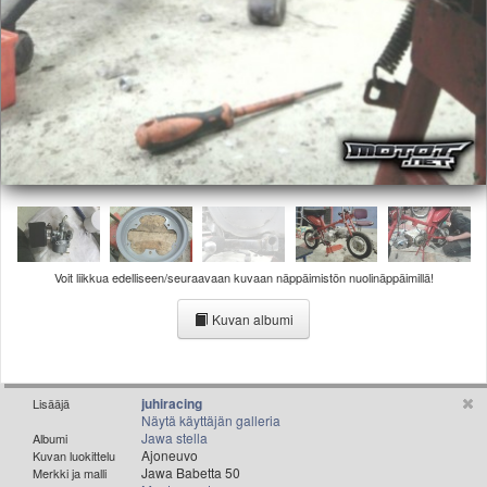
Valitse paikkakunta
Helsingin sää
Tampereen sää
Turun sää
Oulun sää
Kuopion sää
Rovaniemen sää
MUUT
VIP-jäsenyys
Paidat ja vaatteet
Suunnittele oma paita
Voit liikkua edelliseen/seuraavaan kuvaan näppäimistön nuolinäppäimillä!
Mainostus
Palaute
Kuvan albumi
Kevytversio
juhiracing
Lisääjä
Näytä käyttäjän galleria
Jawa stella
Albumi
Ajoneuvo
Kuvan luokittelu
Jawa Babetta 50
Merkki ja malli