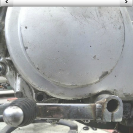
Säännöt ja ohjeet
Uudet ajoneuvot
Uudet kuvat
Uudet videot
Uudet kommentit
MYYDÄÄN
Haku
Ohjeet
Ajoneuvot
Osat
TIETOPANKKI
TAPAHTUMAT
MP15 kuvia
MP14 kuvia
MP13 kuvia
ACS 2015 kuvia
Lisää uusi tapahtuma
UUTISET
SÄÄ