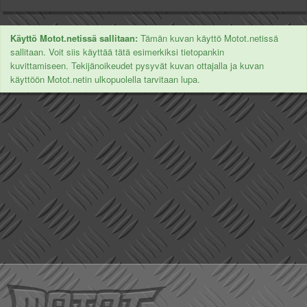
Käyttö Motot.netissä sallitaan:
Tämän kuvan käyttö Motot.netissä
sallitaan. Voit siis käyttää tätä esimerkiksi tietopankin
kuvittamiseen. Tekijänoikeudet pysyvät kuvan ottajalla ja kuvan
käyttöön Motot.netin ulkopuolella tarvitaan lupa.