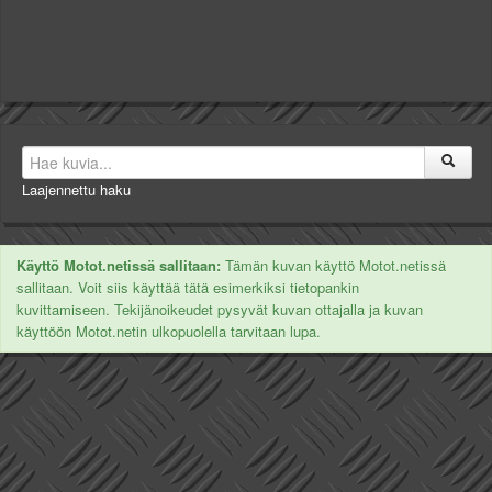
Laajennettu haku
Käyttö Motot.netissä sallitaan:
Tämän kuvan käyttö Motot.netissä
sallitaan. Voit siis käyttää tätä esimerkiksi tietopankin
kuvittamiseen. Tekijänoikeudet pysyvät kuvan ottajalla ja kuvan
käyttöön Motot.netin ulkopuolella tarvitaan lupa.