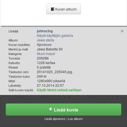
Valitse paikkakunta
Kuvan albumi
Helsingin sää
Tampereen sää
Turun sää
Oulun sää
juhiracing
Lisääjä
Näytä käyttäjän galleria
Kuopion sää
Jawa stella
Albumi
Rovaniemen sää
Ajoneuvo
Kuvan luokittelu
Jawa Babetta 50
Merkki ja malli
MUUT
Muut mopot
Kategoria
VIP-jäsenyys
209286
Tunniste
Paidat ja vaatteet
1226 kertaa
Katsottu
0 pistettä
Pisteet
Suunnittele oma paita
20141025_225045.jpg
Tiedoston nimi
Mainostus
249 kt
Tiedoston koko
1280x960 pikseliä
Mitat
Palaute
27.10.2014 22:57
Lähetetty
Kevytversio
Käyttö Motot.netissä sallitaan
Salli kuvien käyttö
Lisää kuvia
Lisää ajoneuvo
|
Luo albumi