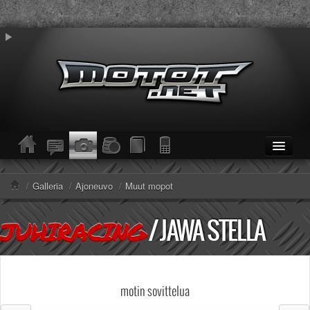
ETUSIVU
Moottoripyörät
/
Galleria
/
Ajoneuvo
/
Muut mopot
Kevytmoottoripyörät
Mopot
/
JAWA STELLA
JUHIRACING
Enduro/MX
KESKUSTELU
Haku
Säännöt ja ohjeet
motin sovittelua
KUVAT/VIDEOT
Haku