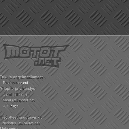
Tuki ja ongelmatilanteet
Palautefoorumi
Ylläpito ja yhteistyö
Sami Tiilikainen
sami (ät) motot.net
STi Design
Tiedotteet ja uutisvinkit
tiedotus (ät) motot.net
Mainostus