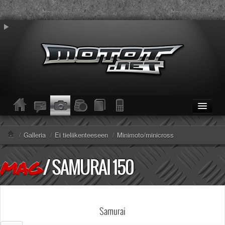
ETUSIVU
Moottoripyörät
/
Galleria
/
Ei tieliikenteeseen
/
Minimoto/minicross
Kevytmoottoripyörät
Mopot
/
SAMURAI 150
MAG
Enduro/MX
KESKUSTELU
Haku
Säännöt ja ohjeet
Samurai
KUVAT/VIDEOT
Haku