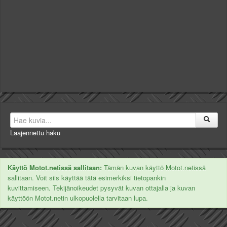
Laajennettu haku
Käyttö Motot.netissä sallitaan:
Tämän kuvan käyttö Motot.netissä
sallitaan. Voit siis käyttää tätä esimerkiksi tietopankin
kuvittamiseen. Tekijänoikeudet pysyvät kuvan ottajalla ja kuvan
käyttöön Motot.netin ulkopuolella tarvitaan lupa.