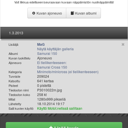
Voit liikkua edelliseen/seuraavaan kuvaan näppäimistön nuolinäppäimillä!
Valitse paikkakunta
Helsingin sää
Kuvan ajoneuvo
Kuvan albumi
Tampereen sää
Turun sää
Oulun sää
1.3.2013
Kuopion sää
Rovaniemen sää
MaG
Lisääjä
Näytä käyttäjän galleria
MUUT
Samurai 150
Albumi
VIP-jäsenyys
Ajoneuvo
Kuvan luokittelu
Ei tieliikenteeseen:
Ajoneuvo
Paidat ja vaatteet
Samurai Cross 150
Suunnittele oma paita
Minimoto/minicross (ei tieliikenteeseen)
Kategoria
209024
Tunniste
Mainostus
641 kertaa
Katsottu
Palaute
0 pistettä
Pisteet
P3010022m.jpg
Tiedoston nimi
Kevytversio
258 kt
Tiedoston koko
1280x999 pikseliä
Mitat
18.10.2014 19:17
Lähetetty
Käyttö Motot.netissä sallitaan
Salli kuvien käyttö