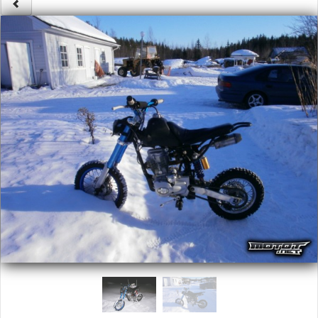
Säännöt ja ohjeet
Uudet ajoneuvot
Uudet kuvat
Uudet videot
Uudet kommentit
MYYDÄÄN
Haku
Ohjeet
Ajoneuvot
Osat
TIETOPANKKI
TAPAHTUMAT
MP15 kuvia
MP14 kuvia
MP13 kuvia
ACS 2015 kuvia
Lisää uusi tapahtuma
UUTISET
SÄÄ