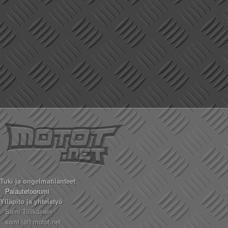
Tuki ja ongelmatilanteet
Palautefoorumi
Ylläpito ja yhteistyö
Sami Tiilikainen
sami (ät) motot.net