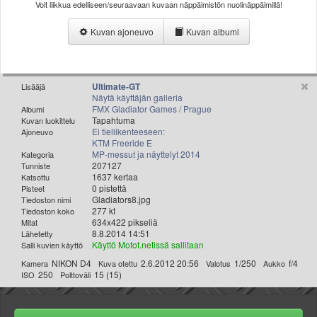
Voit liikkua edelliseen/seuraavaan kuvaan näppäimistön nuolinäppäimillä!
Valitse paikkakunta
Helsingin sää
Kuvan ajoneuvo
Kuvan albumi
Tampereen sää
Turun sää
Oulun sää
Ultimate-GT
Lisääjä
Kuopion sää
Näytä käyttäjän galleria
FMX Gladiator Games / Prague
Rovaniemen sää
Albumi
Tapahtuma
Kuvan luokittelu
MUUT
Ei tieliikenteeseen:
Ajoneuvo
VIP-jäsenyys
KTM Freeride E
MP-messut ja näyttelyt 2014
Kategoria
Paidat ja vaatteet
207127
Tunniste
Suunnittele oma paita
1637 kertaa
Katsottu
0 pistettä
Pisteet
Mainostus
Gladiators8.jpg
Tiedoston nimi
Palaute
277 kt
Tiedoston koko
634x422 pikseliä
Mitat
Kevytversio
8.8.2014 14:51
Lähetetty
Käyttö Motot.netissä sallitaan
Salli kuvien käyttö
NIKON D4
2.6.2012 20:56
1/250
f/4
Kamera
Kuva otettu
Valotus
Aukko
250
15 (15)
ISO
Polttoväli