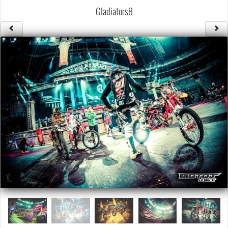
Säännöt ja ohjeet
Gladiators8
Uudet ajoneuvot
Uudet kuvat
Uudet videot
Uudet kommentit
MYYDÄÄN
Haku
Ohjeet
Ajoneuvot
Osat
TIETOPANKKI
TAPAHTUMAT
MP15 kuvia
MP14 kuvia
MP13 kuvia
ACS 2015 kuvia
Lisää uusi tapahtuma
UUTISET
SÄÄ