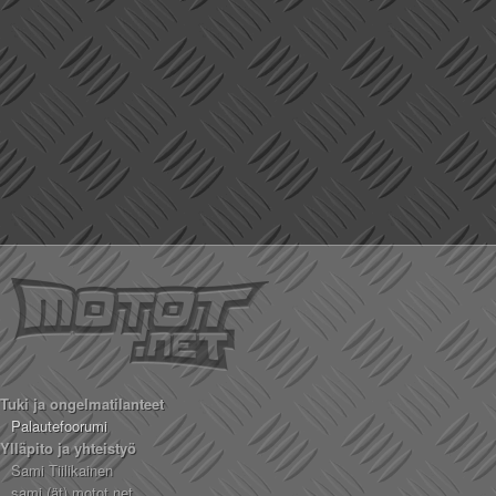
Tuki ja ongelmatilanteet
Palautefoorumi
Ylläpito ja yhteistyö
Sami Tiilikainen
sami (ät) motot.net