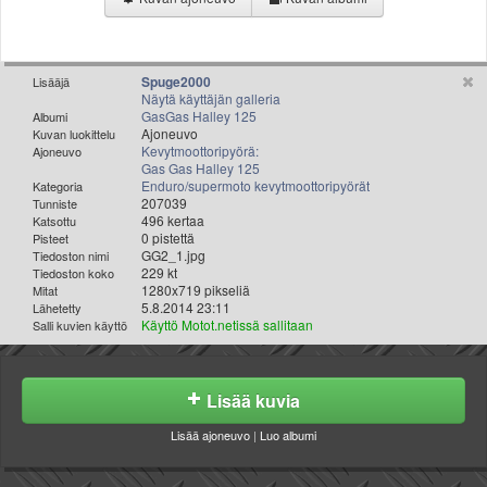
Valitse paikkakunta
Helsingin sää
Tampereen sää
Spuge2000
Lisääjä
Turun sää
Näytä käyttäjän galleria
Oulun sää
GasGas Halley 125
Albumi
Ajoneuvo
Kuvan luokittelu
Kuopion sää
Kevytmoottoripyörä:
Ajoneuvo
Rovaniemen sää
Gas Gas Halley 125
Enduro/supermoto kevytmoottoripyörät
Kategoria
MUUT
207039
Tunniste
VIP-jäsenyys
496 kertaa
Katsottu
0 pistettä
Pisteet
Paidat ja vaatteet
GG2_1.jpg
Tiedoston nimi
Suunnittele oma paita
229 kt
Tiedoston koko
1280x719 pikseliä
Mitat
Mainostus
5.8.2014 23:11
Lähetetty
Palaute
Käyttö Motot.netissä sallitaan
Salli kuvien käyttö
Kevytversio
Lisää kuvia
Lisää ajoneuvo
|
Luo albumi