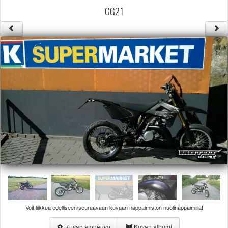
Säännöt ja ohjeet
GG2 1
Uudet ajoneuvot
Uudet kuvat
Uudet videot
Uudet kommentit
MYYDÄÄN
Haku
Ohjeet
Ajoneuvot
Osat
TIETOPANKKI
TAPAHTUMAT
MP15 kuvia
MP14 kuvia
MP13 kuvia
ACS 2015 kuvia
Lisää uusi tapahtuma
Voit liikkua edelliseen/seuraavaan kuvaan näppäimistön nuolinäppäimillä!
UUTISET
SÄÄ
Kuvan ajoneuvo
Kuvan albumi