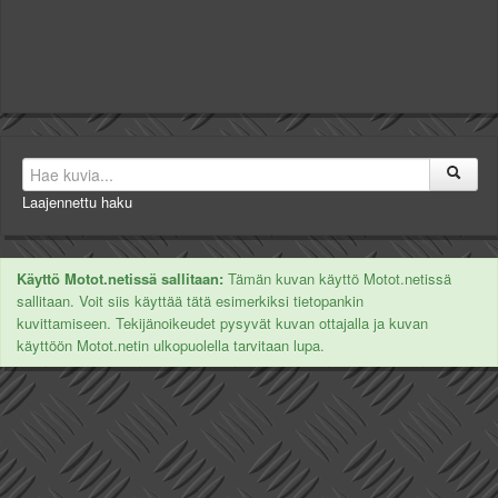
Laajennettu haku
Käyttö Motot.netissä sallitaan:
Tämän kuvan käyttö Motot.netissä
sallitaan. Voit siis käyttää tätä esimerkiksi tietopankin
kuvittamiseen. Tekijänoikeudet pysyvät kuvan ottajalla ja kuvan
käyttöön Motot.netin ulkopuolella tarvitaan lupa.