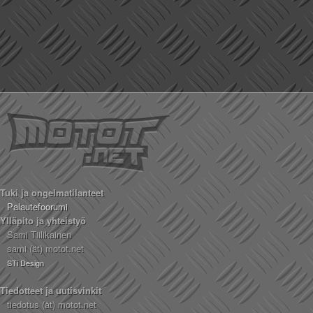
Tuki ja ongelmatilanteet
Palautefoorumi
Ylläpito ja yhteistyö
Sami Tiilikainen
sami (ät) motot.net
STi Design
Tiedotteet ja uutisvinkit
tiedotus (ät) motot.net