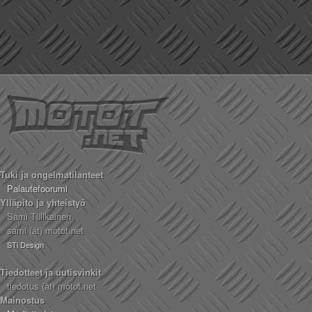
Tuki ja ongelmatilanteet
Palautefoorumi
Ylläpito ja yhteistyö
Sami Tiilikainen
sami (ät) motot.net
STi Design
Tiedotteet ja uutisvinkit
tiedotus (ät) motot.net
Mainostus