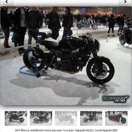
Säännöt ja ohjeet
Uudet ajoneuvot
Uudet kuvat
Uudet videot
Uudet kommentit
MYYDÄÄN
Haku
Ohjeet
Ajoneuvot
Osat
TIETOPANKKI
TAPAHTUMAT
MP15 kuvia
MP14 kuvia
MP13 kuvia
ACS 2015 kuvia
Lisää uusi tapahtuma
UUTISET
SÄÄ
Voit liikkua edelliseen/seuraavaan kuvaan näppäimistön nuolinäppäimillä!