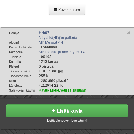
Valitse paikkakunta
Kuvan albumi
Helsingin sää
Tampereen sää
Turun sää
Oulun sää
Hrk97
Lisääjä
Näytä käyttäjän galleria
Kuopion sää
MP Messut -14
Albumi
Rovaniemen sää
Tapahtuma
Kuvan luokittelu
MP-messut ja näyttelyt 2014
Kategoria
MUUT
199193
Tunniste
VIP-jäsenyys
1213 kertaa
Katsottu
Paidat ja vaatteet
0 pistettä
Pisteet
DSC01832.jpg
Tiedoston nimi
Suunnittele oma paita
255 kt
Tiedoston koko
Mainostus
1280x960 pikseliä
Mitat
4.2.2014 22:10
Lähetetty
Palaute
Käyttö Motot.netissä sallitaan
Salli kuvien käyttö
Kevytversio
Lisää kuvia
Lisää ajoneuvo
|
Luo albumi