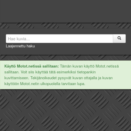
Laajennettu haku
Käyttö Motot.netissä sallitaan:
Tämän kuvan käyttö Motot.netissä
sallitaan. Voit siis käyttää tätä esimerkiksi tietopankin
kuvittamiseen. Tekijänoikeudet pysyvät kuvan ottajalla ja kuvan
käyttöön Motot.netin ulkopuolella tarvitaan lupa.