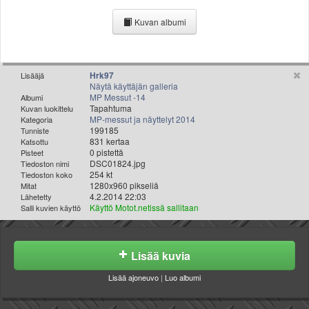
Valitse paikkakunta
Kuvan albumi
Helsingin sää
Tampereen sää
Turun sää
Oulun sää
Hrk97
Lisääjä
Näytä käyttäjän galleria
Kuopion sää
MP Messut -14
Albumi
Rovaniemen sää
Tapahtuma
Kuvan luokittelu
MP-messut ja näyttelyt 2014
Kategoria
MUUT
199185
Tunniste
VIP-jäsenyys
831 kertaa
Katsottu
Paidat ja vaatteet
0 pistettä
Pisteet
DSC01824.jpg
Tiedoston nimi
Suunnittele oma paita
254 kt
Tiedoston koko
Mainostus
1280x960 pikseliä
Mitat
4.2.2014 22:03
Lähetetty
Palaute
Käyttö Motot.netissä sallitaan
Salli kuvien käyttö
Kevytversio
Lisää kuvia
Lisää ajoneuvo
|
Luo albumi