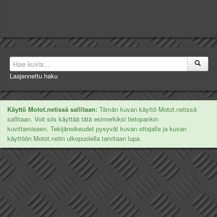
Laajennettu haku
Käyttö Motot.netissä sallitaan:
Tämän kuvan käyttö Motot.netissä
sallitaan. Voit siis käyttää tätä esimerkiksi tietopankin
kuvittamiseen. Tekijänoikeudet pysyvät kuvan ottajalla ja kuvan
käyttöön Motot.netin ulkopuolella tarvitaan lupa.