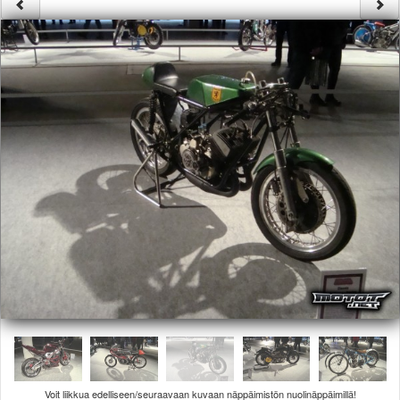
Säännöt ja ohjeet
Uudet ajoneuvot
Uudet kuvat
Uudet videot
Uudet kommentit
MYYDÄÄN
Haku
Ohjeet
Ajoneuvot
Osat
TIETOPANKKI
TAPAHTUMAT
MP15 kuvia
MP14 kuvia
MP13 kuvia
ACS 2015 kuvia
Lisää uusi tapahtuma
UUTISET
SÄÄ
Voit liikkua edelliseen/seuraavaan kuvaan näppäimistön nuolinäppäimillä!