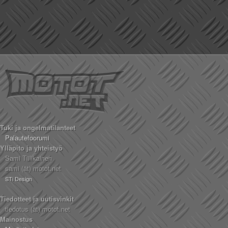
Tuki ja ongelmatilanteet
Palautefoorumi
Ylläpito ja yhteistyö
Sami Tiilikainen
sami (ät) motot.net
STi Design
Tiedotteet ja uutisvinkit
tiedotus (ät) motot.net
Mainostus