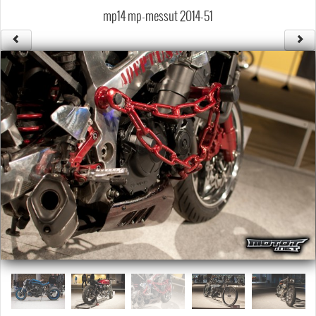
Säännöt ja ohjeet
mp14 mp-messut 2014-51
Uudet ajoneuvot
Uudet kuvat
Uudet videot
Uudet kommentit
MYYDÄÄN
Haku
Ohjeet
Ajoneuvot
Osat
TIETOPANKKI
TAPAHTUMAT
MP15 kuvia
MP14 kuvia
MP13 kuvia
ACS 2015 kuvia
Lisää uusi tapahtuma
UUTISET
SÄÄ