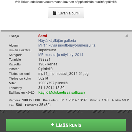
Voit liikkua edelliseen/seuraavaan kuvaan näppäimistön nuolinäppäimillä!
Valitse paikkakunta
Helsingin sää
Kuvan albumi
Tampereen sää
Turun sää
Oulun sää
Sami
Lisääjä
Kuopion sää
Näytä käyttäjän galleria
MP14 kuvia moottoripyörämessuilta
Albumi
Rovaniemen sää
Tapahtuma
Kuvan luokittelu
MUUT
MP-messut ja näyttelyt 2014
Kategoria
VIP-jäsenyys
198821
Tunniste
1907 kertaa
Katsottu
Paidat ja vaatteet
0 pistettä
Pisteet
Suunnittele oma paita
mp14_mp-messut_2014-51.jpg
Tiedoston nimi
562 kt
Tiedoston koko
Mainostus
1200x797 pikseliä
Mitat
Palaute
31.1.2014 18:30
Lähetetty
Käyttö Motot.netissä sallitaan
Salli kuvien käyttö
Kevytversio
NIKON D90
31.1.2014 13:07
1/40
f/3.2
Kamera
Kuva otettu
Valotus
Aukko
500
35 (52)
ISO
Polttoväli
Lisää kuvia