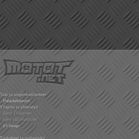
Tuki ja ongelmatilanteet
Palautefoorumi
Ylläpito ja yhteistyö
Sami Tiilikainen
sami (ät) motot.net
STi Design
Tiedotteet ja uutisvinkit