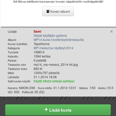
Voit liikkua edelliseen/seuraavaan kuvaan näppäimistön nuolinäppäimillä!
Valitse paikkakunta
Helsingin sää
Kuvan albumi
Tampereen sää
Turun sää
Oulun sää
Sami
Lisääjä
Kuopion sää
Näytä käyttäjän galleria
MP14 kuvia moottoripyörämessuilta
Albumi
Rovaniemen sää
Tapahtuma
Kuvan luokittelu
MUUT
MP-messut ja näyttelyt 2014
Kategoria
VIP-jäsenyys
198814
Tunniste
1584 kertaa
Katsottu
Paidat ja vaatteet
0 pistettä
Pisteet
Suunnittele oma paita
mp14_mp-messut_2014-44.jpg
Tiedoston nimi
683 kt
Tiedoston koko
Mainostus
1200x797 pikseliä
Mitat
Palaute
31.1.2014 18:28
Lähetetty
Käyttö Motot.netissä sallitaan
Salli kuvien käyttö
Kevytversio
NIKON D90
31.1.2014 13:01
1/50
f/3.5
Kamera
Kuva otettu
Valotus
Aukko
500
35 (52)
ISO
Polttoväli
Lisää kuvia