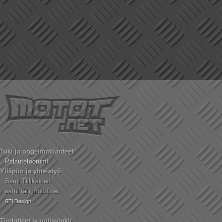
Tuki ja ongelmatilanteet
Palautefoorumi
Ylläpito ja yhteistyö
Sami Tiilikainen
sami (ät) motot.net
STi Design
Tiedotteet ja uutisvinkit