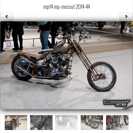
Säännöt ja ohjeet
mp14 mp-messut 2014-44
Uudet ajoneuvot
Uudet kuvat
Uudet videot
Uudet kommentit
MYYDÄÄN
Haku
Ohjeet
Ajoneuvot
Osat
TIETOPANKKI
TAPAHTUMAT
MP15 kuvia
MP14 kuvia
MP13 kuvia
ACS 2015 kuvia
Lisää uusi tapahtuma
UUTISET
SÄÄ