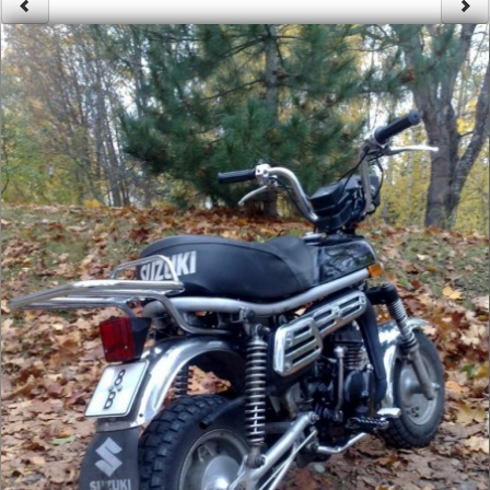
Säännöt ja ohjeet
Uudet ajoneuvot
Uudet kuvat
Uudet videot
Uudet kommentit
MYYDÄÄN
Haku
Ohjeet
Ajoneuvot
Osat
TIETOPANKKI
TAPAHTUMAT
MP15 kuvia
MP14 kuvia
MP13 kuvia
ACS 2015 kuvia
Lisää uusi tapahtuma
UUTISET
SÄÄ