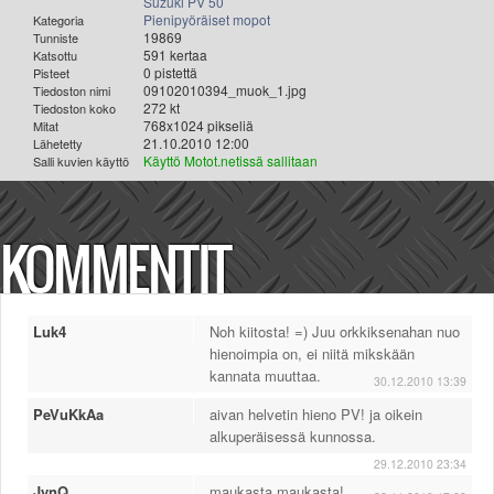
Suzuki PV 50
Pienipyöräiset mopot
Kategoria
19869
Tunniste
591 kertaa
Katsottu
0 pistettä
Pisteet
09102010394_muok_1.jpg
Tiedoston nimi
272 kt
Tiedoston koko
768x1024 pikseliä
Mitat
21.10.2010 12:00
Lähetetty
Käyttö Motot.netissä sallitaan
Salli kuvien käyttö
KOMMENTIT
Luk4
Noh kiitosta! =) Juu orkkiksenahan nuo
hienoimpia on, ei niitä mikskään
kannata muuttaa.
30.12.2010 13:39
PeVuKkAa
aivan helvetin hieno PV! ja oikein
alkuperäisessä kunnossa.
29.12.2010 23:34
JynQ
maukasta maukasta!