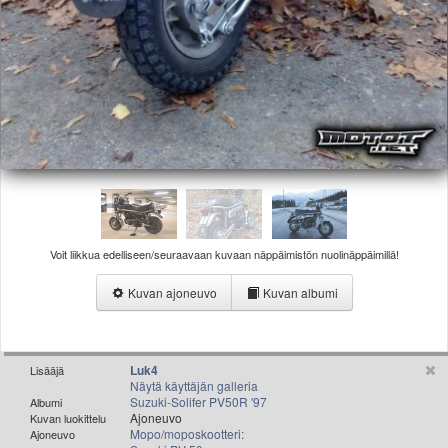
Valitse paikkakunta
Helsingin sää
Tampereen sää
Turun sää
Oulun sää
Kuopion sää
Rovaniemen sää
MUUT
VIP-jäsenyys
Paidat ja vaatteet
Suunnittele oma paita
Voit liikkua edelliseen/seuraavaan kuvaan näppäimistön nuolinäppäimillä!
Mainostus
Kuvan ajoneuvo
Kuvan albumi
Palaute
Kevytversio
Luk4
Lisääjä
Näytä käyttäjän galleria
Suzuki-Solifer PV50R '97
Albumi
Ajoneuvo
Kuvan luokittelu
Mopo/moposkootteri:
Ajoneuvo