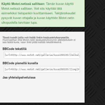
Käyttö Motot.netissä sallitaan:
Tämän kuvan käyttö
Motot.netissä sallitaan. Voit siis käyttää tätä
esimerkiksi tietopankin kuvittamiseen. Tekijänoikeudet
pysyvät kuvan ottajalla ja kuvan käyttöön Motot.netin
ulkopuolella tarvitaan lupa.
Tässä koodit joilla voit lisätä linkin keskustelufoorumeille.
Huomaathan että Motot.netin keskustelufoorumin allekirjoituksiin ei
saa lisätä kuvia, vaan linkit pitää esittää tekstilinkkeinä.
BBCode tekstillä
[url=http://www.motot.net/galleria/kuva190135/]Jalka[/url]
BBCode pienellä kuvalla
[url=http://www.motot.net/galleria/kuva190135/][img]http://www.motot.ne
Jaa yhteisöpalveluissa