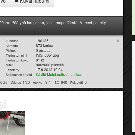
uvo
Kuvan albumi
20cm. Päätynä iso prikka, jousi mopo-DT:stä. Virheet peitelty
190135
Tunniste
873 kertaa
Katsottu
0 pistettä
Pisteet
IMG_0651.jpg
Tiedoston nimi
81 kt
Tiedoston koko
800x600 pikseliä
Mitat
17.8.2013 19:04
Lähetetty
Käyttö Motot.netissä sallitaan
Salli kuvien käyttö
16:29
1/20
f/3.4
640
5
Valotus
Aukko
ISO
Polttoväli