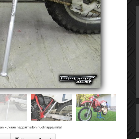
aan kuvaan näppäimistön nuolinäppäimillä!