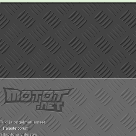
Tuki ja ongelmatilanteet
Palautefoorumi
Ylläpito ja yhteistyö