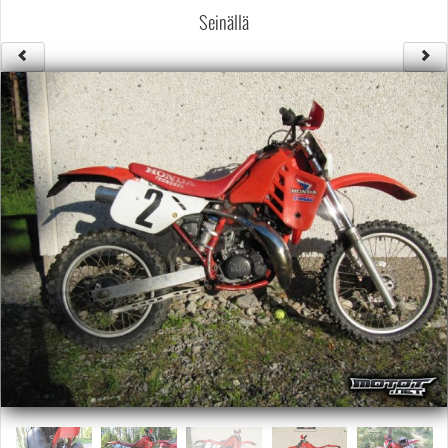
Säännöt ja ohjeet
Seinällä
Uudet ajoneuvot
Uudet kuvat
Uudet videot
Uudet kommentit
MYYDÄÄN
Haku
Ohjeet
Ajoneuvot
Osat
TIETOPANKKI
TAPAHTUMAT
MP15 kuvia
MP14 kuvia
MP13 kuvia
ACS 2015 kuvia
Lisää uusi tapahtuma
UUTISET
SÄÄ