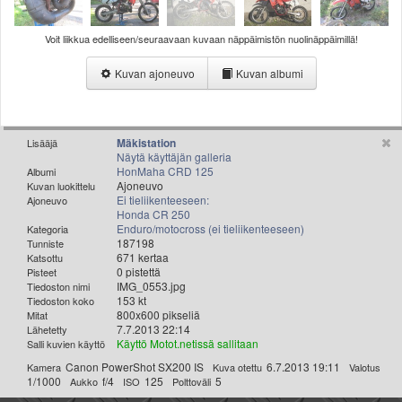
Valitse paikkakunta
Helsingin sää
Voit liikkua edelliseen/seuraavaan kuvaan näppäimistön nuolinäppäimillä!
Tampereen sää
Turun sää
Kuvan ajoneuvo
Kuvan albumi
Oulun sää
Kuopion sää
Rovaniemen sää
Mäkistation
Lisääjä
Näytä käyttäjän galleria
MUUT
HonMaha CRD 125
Albumi
VIP-jäsenyys
Ajoneuvo
Kuvan luokittelu
Paidat ja vaatteet
Ei tieliikenteeseen:
Ajoneuvo
Honda CR 250
Suunnittele oma paita
Enduro/motocross (ei tieliikenteeseen)
Kategoria
Mainostus
187198
Tunniste
671 kertaa
Katsottu
Palaute
0 pistettä
Pisteet
Kevytversio
IMG_0553.jpg
Tiedoston nimi
153 kt
Tiedoston koko
800x600 pikseliä
Mitat
7.7.2013 22:14
Lähetetty
Käyttö Motot.netissä sallitaan
Salli kuvien käyttö
Canon PowerShot SX200 IS
6.7.2013 19:11
Kamera
Kuva otettu
Valotus
1/1000
f/4
125
5
Aukko
ISO
Polttoväli