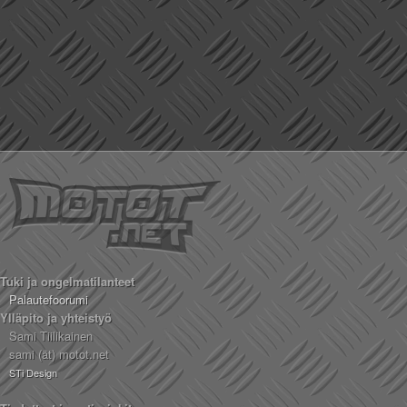
Tuki ja ongelmatilanteet
Palautefoorumi
Ylläpito ja yhteistyö
Sami Tiilikainen
sami (ät) motot.net
STi Design