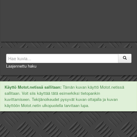
Laajennettu haku
Käyttö Motot.netissä sallitaan:
Tämän kuvan käyttö Motot.netissä
sallitaan. Voit siis käyttää tätä esimerkiksi tietopankin
kuvittamiseen. Tekijänoikeudet pysyvät kuvan ottajalla ja kuvan
käyttöön Motot.netin ulkopuolella tarvitaan lupa.