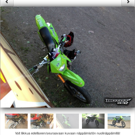
Säännöt ja ohjeet
Uudet ajoneuvot
Uudet kuvat
Uudet videot
Uudet kommentit
MYYDÄÄN
Haku
Ohjeet
Ajoneuvot
Osat
TIETOPANKKI
TAPAHTUMAT
MP15 kuvia
MP14 kuvia
MP13 kuvia
ACS 2015 kuvia
Lisää uusi tapahtuma
UUTISET
SÄÄ
Voit liikkua edelliseen/seuraavaan kuvaan näppäimistön nuolinäppäimillä!