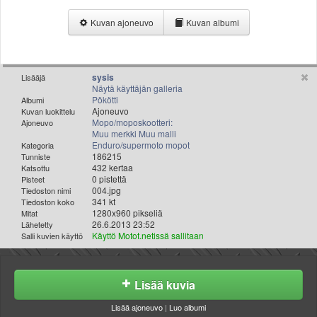
Valitse paikkakunta
Kuvan ajoneuvo
Kuvan albumi
Helsingin sää
Tampereen sää
Turun sää
Oulun sää
sysis
Lisääjä
Näytä käyttäjän galleria
Kuopion sää
Pökötti
Albumi
Rovaniemen sää
Ajoneuvo
Kuvan luokittelu
Mopo/moposkootteri:
Ajoneuvo
MUUT
Muu merkki Muu malli
VIP-jäsenyys
Enduro/supermoto mopot
Kategoria
Paidat ja vaatteet
186215
Tunniste
432 kertaa
Katsottu
Suunnittele oma paita
0 pistettä
Pisteet
Mainostus
004.jpg
Tiedoston nimi
341 kt
Tiedoston koko
Palaute
1280x960 pikseliä
Mitat
Kevytversio
26.6.2013 23:52
Lähetetty
Käyttö Motot.netissä sallitaan
Salli kuvien käyttö
Lisää kuvia
Lisää ajoneuvo
|
Luo albumi