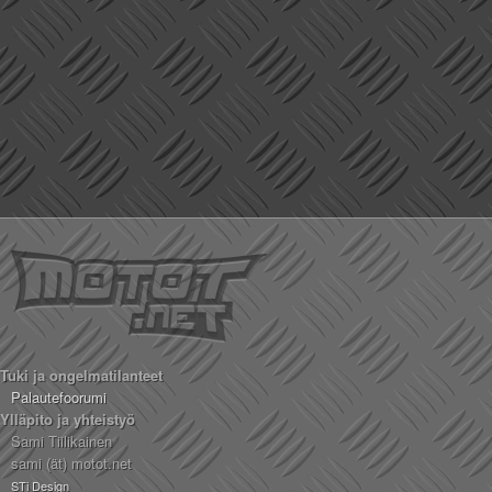
Tuki ja ongelmatilanteet
Palautefoorumi
Ylläpito ja yhteistyö
Sami Tiilikainen
sami (ät) motot.net
STi Design