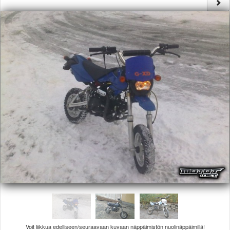
Säännöt ja ohjeet
Uudet ajoneuvot
Uudet kuvat
Uudet videot
Uudet kommentit
MYYDÄÄN
Haku
Ohjeet
Ajoneuvot
Osat
TIETOPANKKI
TAPAHTUMAT
MP15 kuvia
MP14 kuvia
MP13 kuvia
ACS 2015 kuvia
Lisää uusi tapahtuma
UUTISET
SÄÄ
Voit liikkua edelliseen/seuraavaan kuvaan näppäimistön nuolinäppäimillä!