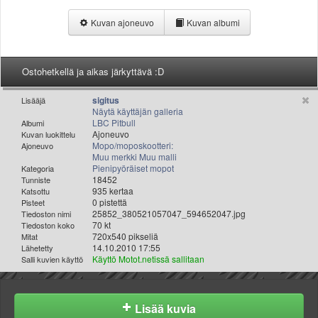
Valitse paikkakunta
Kuvan ajoneuvo
Kuvan albumi
Helsingin sää
Tampereen sää
Turun sää
Ostohetkellä ja aikas järkyttävä :D
Oulun sää
Kuopion sää
sigitus
Lisääjä
Rovaniemen sää
Näytä käyttäjän galleria
LBC Pitbull
Albumi
MUUT
Ajoneuvo
Kuvan luokittelu
VIP-jäsenyys
Mopo/moposkootteri:
Ajoneuvo
Paidat ja vaatteet
Muu merkki Muu malli
Pienipyöräiset mopot
Kategoria
Suunnittele oma paita
18452
Tunniste
Mainostus
935 kertaa
Katsottu
0 pistettä
Pisteet
Palaute
25852_380521057047_594652047.jpg
Tiedoston nimi
Kevytversio
70 kt
Tiedoston koko
720x540 pikseliä
Mitat
14.10.2010 17:55
Lähetetty
Käyttö Motot.netissä sallitaan
Salli kuvien käyttö
Lisää kuvia