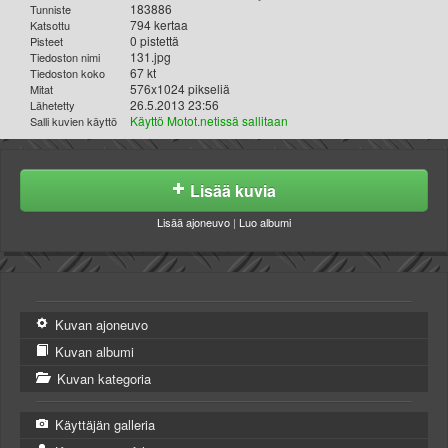
183886
Tunniste
794 kertaa
Katsottu
0 pistettä
Pisteet
131.jpg
Tiedoston nimi
67 kt
Tiedoston koko
576x1024 pikseliä
Mitat
26.5.2013 23:56
Lähetetty
Käyttö Motot.netissä sallitaan
Salli kuvien käyttö
Lisää kuvia
Lisää ajoneuvo
|
Luo albumi
Kuvan ajoneuvo
Kuvan albumi
Kuvan kategoria
Käyttäjän galleria