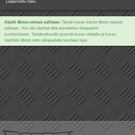
Laajennettu haku
Käyttö Motot.netissä sallitaan:
Tämän kuvan käyttö Motot.netissä
sallitaan. Voit siis käyttää tätä esimerkiksi tietopankin
kuvittamiseen. Tekijänoikeudet pysyvät kuvan ottajalla ja kuvan
käyttöön Motot.netin ulkopuolella tarvitaan lupa.