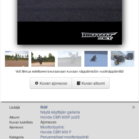
Valitse paikkakunta
Helsingin sää
Tampereen sää
Turun sää
Oulun sää
Kuopion sää
Rovaniemen sää
MUUT
VIP-jäsenyys
Paidat ja vaatteet
Voit liikkua edelliseen/seuraavaan kuvaan näppäimistön nuolinäppäimillä!
Suunnittele oma paita
Kuvan ajoneuvo
Kuvan albumi
Mainostus
Palaute
Kevytversio
Rólf
Lisääjä
Näytä käyttäjän galleria
Honda CBR 600F pc25
Albumi
Ajoneuvo
Kuvan luokittelu
Moottoripyörä:
Ajoneuvo
Honda CBR 600 F
Perusmalliset moottoripyörät
Kategoria