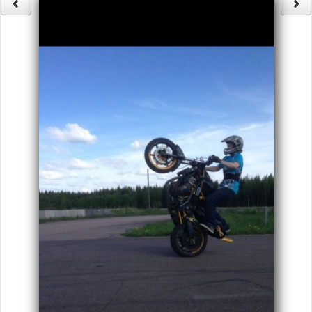
Säännöt ja ohjeet
Uudet ajoneuvot
Uudet kuvat
Uudet videot
Uudet kommentit
MYYDÄÄN
Haku
Ohjeet
Ajoneuvot
Osat
TIETOPANKKI
TAPAHTUMAT
MP15 kuvia
MP14 kuvia
MP13 kuvia
ACS 2015 kuvia
Lisää uusi tapahtuma
UUTISET
SÄÄ