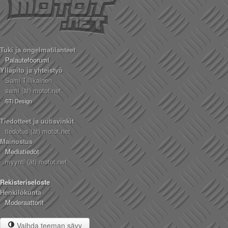
Tuki ja ongelmatilanteet
Palautefoorumi
Ylläpito ja yhteistyö
Sami Tiilikainen
sami (ät) motot.net
STi Design
Tiedotteet ja uutisvinkit
tiedotus (ät) motot.net
Mainostus
Mediatiedot
myynti (ät) motot.net
Rekisteriseloste
Henkilökunta
Moderaattorit
Vaihda teeman sävy