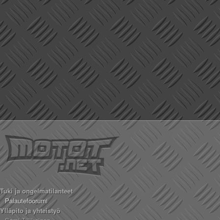
Tuki ja ongelmatilanteet
Palautefoorumi
Ylläpito ja yhteistyö