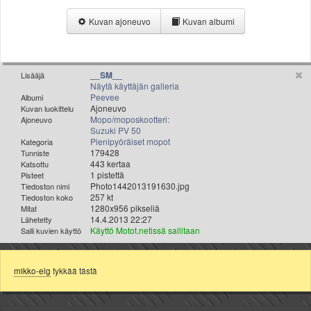
Valitse paikkakunta
Kuvan ajoneuvo
Kuvan albumi
Helsingin sää
Tampereen sää
Turun sää
Oulun sää
__SM__
Lisääjä
Näytä käyttäjän galleria
Kuopion sää
Peevee
Albumi
Rovaniemen sää
Ajoneuvo
Kuvan luokittelu
Mopo/moposkootteri:
Ajoneuvo
MUUT
Suzuki PV 50
VIP-jäsenyys
Pienipyöräiset mopot
Kategoria
179428
Tunniste
Paidat ja vaatteet
443 kertaa
Katsottu
Suunnittele oma paita
1 pistettä
Pisteet
Photo1442013191630.jpg
Tiedoston nimi
Mainostus
257 kt
Tiedoston koko
Palaute
1280x956 pikseliä
Mitat
14.4.2013 22:27
Lähetetty
Kevytversio
Käyttö Motot.netissä sallitaan
Salli kuvien käyttö
mikko-elg
tykkää tästä