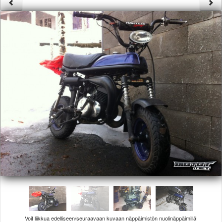
Säännöt ja ohjeet
Uudet ajoneuvot
Uudet kuvat
Uudet videot
Uudet kommentit
MYYDÄÄN
Haku
Ohjeet
Ajoneuvot
Osat
TIETOPANKKI
TAPAHTUMAT
MP15 kuvia
MP14 kuvia
MP13 kuvia
ACS 2015 kuvia
Lisää uusi tapahtuma
UUTISET
SÄÄ
Voit liikkua edelliseen/seuraavaan kuvaan näppäimistön nuolinäppäimillä!