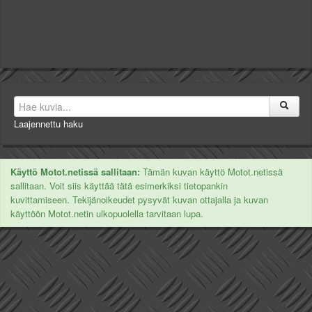
Laajennettu haku
Käyttö Motot.netissä sallitaan:
Tämän kuvan käyttö Motot.netissä
sallitaan. Voit siis käyttää tätä esimerkiksi tietopankin
kuvittamiseen. Tekijänoikeudet pysyvät kuvan ottajalla ja kuvan
käyttöön Motot.netin ulkopuolella tarvitaan lupa.