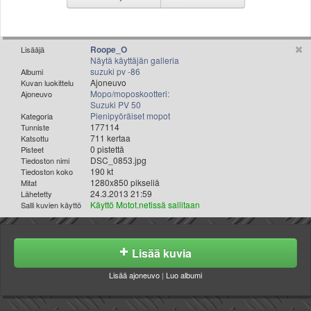
Valitse paikkakunta
Helsingin sää
Tampereen sää
Roope_O
Lisääjä
Turun sää
Näytä käyttäjän galleria
suzuki pv -86
Albumi
Oulun sää
Ajoneuvo
Kuvan luokittelu
Kuopion sää
Mopo/moposkootteri:
Ajoneuvo
Suzuki PV 50
Rovaniemen sää
Pienipyöräiset mopot
Kategoria
MUUT
177114
Tunniste
711 kertaa
VIP-jäsenyys
Katsottu
0 pistettä
Pisteet
Paidat ja vaatteet
DSC_0853.jpg
Tiedoston nimi
Suunnittele oma paita
190 kt
Tiedoston koko
1280x850 pikseliä
Mitat
Mainostus
24.3.2013 21:59
Lähetetty
Palaute
Käyttö Motot.netissä sallitaan
Salli kuvien käyttö
Kevytversio
Lisää kuvia
Lisää ajoneuvo
|
Luo albumi