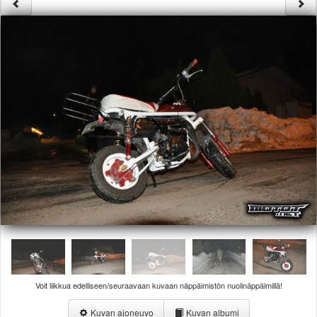
Säännöt ja ohjeet
Uudet ajoneuvot
Uudet kuvat
Uudet videot
Uudet kommentit
MYYDÄÄN
Haku
Ohjeet
Ajoneuvot
Osat
TIETOPANKKI
TAPAHTUMAT
MP15 kuvia
MP14 kuvia
MP13 kuvia
ACS 2015 kuvia
Lisää uusi tapahtuma
Voit liikkua edelliseen/seuraavaan kuvaan näppäimistön nuolinäppäimillä!
UUTISET
SÄÄ
Kuvan ajoneuvo
Kuvan albumi