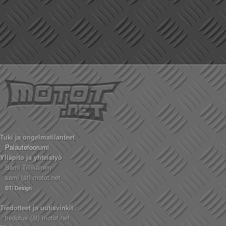
Tuki ja ongelmatilanteet
Palautefoorumi
Ylläpito ja yhteistyö
Sami Tiilikainen
sami (ät) motot.net
STi Design
Tiedotteet ja uutisvinkit
tiedotus (ät) motot.net