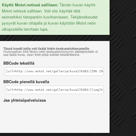
Käyttö Motot.netissä sallitaan:
Tämän kuvan käyttö
Motot.netissä sallitaan. Voit siis käyttää tätä
esimerkiksi tietopankin kuvittamiseen. Tekijänoikeudet
pysyvät kuvan ottajalla ja kuvan käyttöön Motot.netin
ulkopuolella tarvitaan lupa.
Tässä koodit joilla voit lisätä linkin keskustelufoorumeille.
Huomaathan että Motot.netin keskustelufoorumin allekirjoituksiin ei
saa lisätä kuvia, vaan linkit pitää esittää tekstilinkkeinä.
BBCode tekstillä
[url=http://www.motot.net/galleria/kuva176383/]IMG 2945[/url]
BBCode pienellä kuvalla
[url=http://www.motot.net/galleria/kuva176383/][img]http://www.motot.ne
Jaa yhteisöpalveluissa