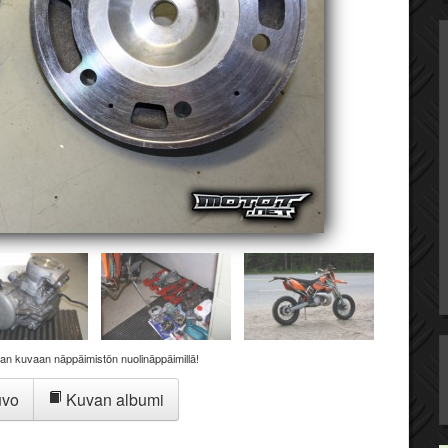
aan kuvaan näppäimistön nuolinäppäimillä!
uvo
Kuvan albumi