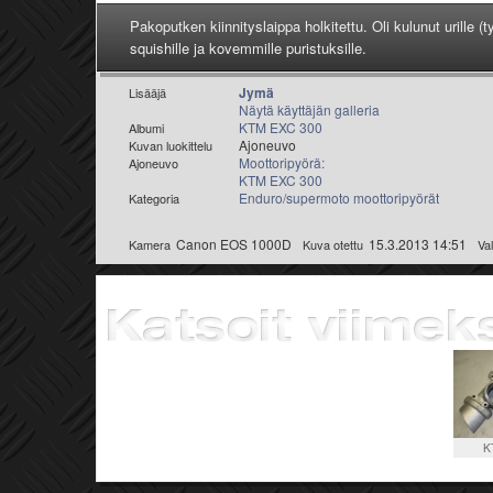
Pakoputken kiinnityslaippa holkitettu. Oli kulunut urille 
squishille ja kovemmille puristuksille.
Jymä
Lisääjä
Näytä käyttäjän galleria
KTM EXC 300
Albumi
Ajoneuvo
Kuvan luokittelu
Moottoripyörä:
Ajoneuvo
KTM EXC 300
Enduro/supermoto moottoripyörät
Kategoria
Canon EOS 1000D
15.3.2013 14:51
Kamera
Kuva otettu
Va
K