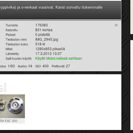
(tyyppivika) ja o-renkaat vuosivat. Kansi sorvattu tiukemmalle
176383
Tunniste
831 kertaa
Katsottu
0 pistettä
Pisteet
IMG_2945.jpg
Tiedoston nimi
518 kt
Tiedoston koko
1280x853 pikseliä
Mitat
17.3.2013 13:37
Lähetetty
Käyttö Motot.netissä sallitaan
Salli kuvien käyttö
1/60
f/4
400
27
lotus
Aukko
ISO
Polttoväli
TM EXC 300