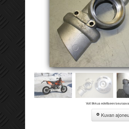
Voit liikkua edelliseen/seuraav
Kuvan ajone