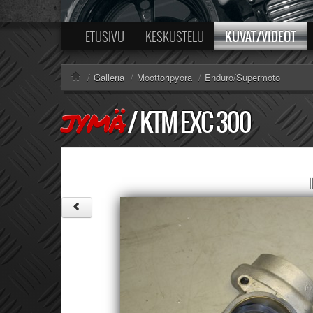
KUVAT/VIDEOT
ETUSIVU
KESKUSTELU
/
Galleria
/
Moottoripyörä
/
Enduro/Supermoto
/
KTM EXC 300
JYMÄ