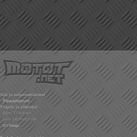
Tuki ja ongelmatilanteet
Palautefoorumi
Ylläpito ja yhteistyö
Sami Tiilikainen
sami (ät) motot.net
STi Design