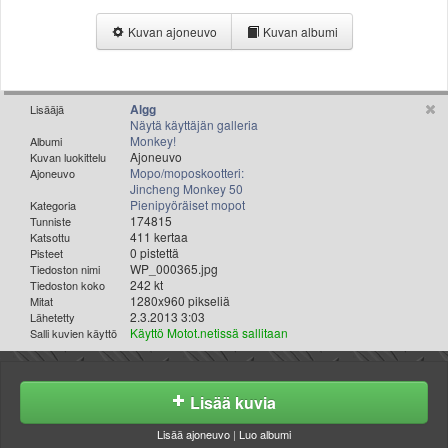
Valitse paikkakunta
Kuvan ajoneuvo
Kuvan albumi
Helsingin sää
Tampereen sää
Turun sää
Oulun sää
Algg
Lisääjä
Näytä käyttäjän galleria
Kuopion sää
Monkey!
Albumi
Rovaniemen sää
Ajoneuvo
Kuvan luokittelu
Mopo/moposkootteri:
Ajoneuvo
MUUT
Jincheng Monkey 50
VIP-jäsenyys
Pienipyöräiset mopot
Kategoria
Paidat ja vaatteet
174815
Tunniste
411 kertaa
Katsottu
Suunnittele oma paita
0 pistettä
Pisteet
Mainostus
WP_000365.jpg
Tiedoston nimi
242 kt
Tiedoston koko
Palaute
1280x960 pikseliä
Mitat
Kevytversio
2.3.2013 3:03
Lähetetty
Käyttö Motot.netissä sallitaan
Salli kuvien käyttö
Lisää kuvia
Lisää ajoneuvo
|
Luo albumi