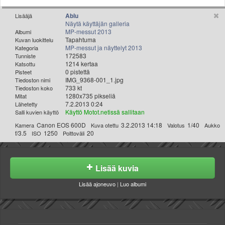
Valitse paikkakunta
Ablu
Lisääjä
Helsingin sää
Näytä käyttäjän galleria
Tampereen sää
MP-messut 2013
Albumi
Tapahtuma
Kuvan luokittelu
Turun sää
MP-messut ja näyttelyt 2013
Kategoria
Oulun sää
172583
Tunniste
1214 kertaa
Katsottu
Kuopion sää
0 pistettä
Pisteet
Rovaniemen sää
IMG_9368-001_1.jpg
Tiedoston nimi
733 kt
Tiedoston koko
MUUT
1280x735 pikseliä
Mitat
VIP-jäsenyys
7.2.2013 0:24
Lähetetty
Paidat ja vaatteet
Käyttö Motot.netissä sallitaan
Salli kuvien käyttö
Suunnittele oma paita
Canon EOS 600D
3.2.2013 14:18
1/40
Kamera
Kuva otettu
Valotus
Aukko
f/3.5
1250
20
ISO
Polttoväli
Mainostus
Palaute
Kevytversio
Lisää kuvia
Lisää ajoneuvo
|
Luo albumi