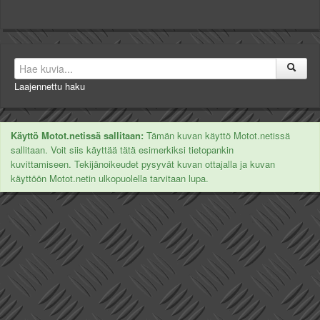
Laajennettu haku
Käyttö Motot.netissä sallitaan:
Tämän kuvan käyttö Motot.netissä
sallitaan. Voit siis käyttää tätä esimerkiksi tietopankin
kuvittamiseen. Tekijänoikeudet pysyvät kuvan ottajalla ja kuvan
käyttöön Motot.netin ulkopuolella tarvitaan lupa.