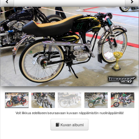
Säännöt ja ohjeet
Uudet ajoneuvot
Uudet kuvat
Uudet videot
Uudet kommentit
MYYDÄÄN
Haku
Ohjeet
Ajoneuvot
Osat
TIETOPANKKI
TAPAHTUMAT
MP15 kuvia
MP14 kuvia
MP13 kuvia
Voit liikkua edelliseen/seuraavaan kuvaan näppäimistön nuolinäppäimillä!
ACS 2015 kuvia
Lisää uusi tapahtuma
Kuvan albumi
UUTISET
SÄÄ