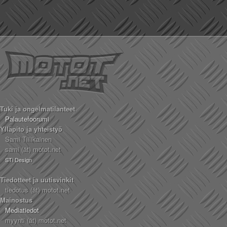
Tuki ja ongelmatilanteet
Palautefoorumi
Ylläpito ja yhteistyö
Sami Tiilikainen
sami (ät) motot.net
STi Design
Tiedotteet ja uutisvinkit
tiedotus (ät) motot.net
Mainostus
Mediatiedot
myynti (ät) motot.net