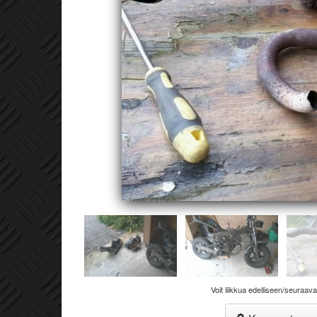
Voit liikkua edelliseen/seuraav