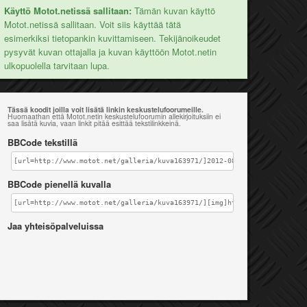
Käyttö Motot.netissä sallitaan:
Tämän kuvan käyttö
Motot.netissä sallitaan. Voit siis käyttää tätä
esimerkiksi tietopankin kuvittamiseen. Tekijänoikeudet
pysyvät kuvan ottajalla ja kuvan käyttöön Motot.netin
ulkopuolella tarvitaan lupa.
Tässä koodit joilla voit lisätä linkin keskustelufoorumeille.
Huomaathan että Motot.netin keskustelufoorumin allekirjoituksiin ei
saa lisätä kuvia, vaan linkit pitää esittää tekstilinkkeinä.
BBCode tekstillä
[url=http://www.motot.net/galleria/kuva163971/]2012-08-29150718[/url]
BBCode pienellä kuvalla
[url=http://www.motot.net/galleria/kuva163971/][img]http://www.motot.ne
Jaa yhteisöpalveluissa