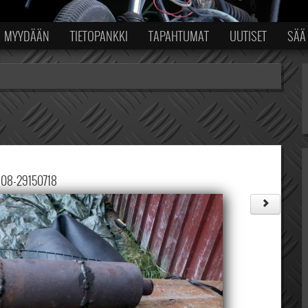
MYYDÄÄN
TIETOPANKKI
TAPAHTUMAT
UUTISET
SÄÄ
-08-29150718