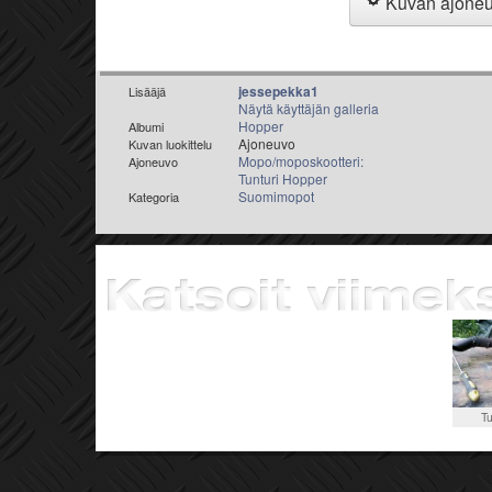
Kuvan ajone
jessepekka1
Lisääjä
Näytä käyttäjän galleria
Hopper
Albumi
Ajoneuvo
Kuvan luokittelu
Mopo/moposkootteri:
Ajoneuvo
Tunturi Hopper
Suomimopot
Kategoria
Tu