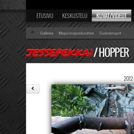
KUVAT/VIDEOT
ETUSIVU
KESKUSTELU
/
Galleria
/
Mopo/moposkootteri
/
Suomimopot
/
HOPPER
JESSEPEKKA1
2012