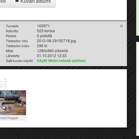
uvo
Kuvan albumi
163971
Tunniste
523 kertaa
Katsottu
0 pistettä
Pisteet
2012-08-29150718.jpg
Tiedoston nimi
296 kt
Tiedoston koko
1280x960 pikseliä
Mitat
31.10.2012 12:33
Lähetetty
Käyttö Motot.netissä sallitaan
Salli kuvien käyttö
nturi Hopper