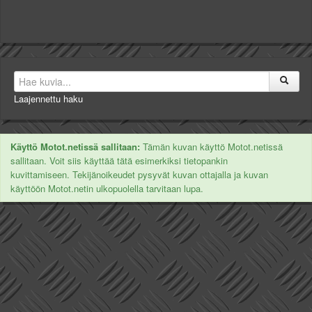
Laajennettu haku
Käyttö Motot.netissä sallitaan:
Tämän kuvan käyttö Motot.netissä
sallitaan. Voit siis käyttää tätä esimerkiksi tietopankin
kuvittamiseen. Tekijänoikeudet pysyvät kuvan ottajalla ja kuvan
käyttöön Motot.netin ulkopuolella tarvitaan lupa.