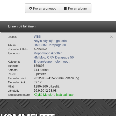
Valitse paikkakunta
Kuvan ajoneuvo
Kuvan albumi
Helsingin sää
Tampereen sää
Turun sää
Ennen oli tälläinen.
Oulun sää
Kuopion sää
ViTSi
Lisääjä
Rovaniemen sää
Näytä käyttäjän galleria
HM CRM Derapage 50
Albumi
MUUT
Ajoneuvo
Kuvan luokittelu
VIP-jäsenyys
Mopo/moposkootteri:
Ajoneuvo
Paidat ja vaatteet
HM Moto CRM Derapage 50
Enduro/supermoto mopot
Kategoria
Suunnittele oma paita
159895
Tunniste
Mainostus
744 kertaa
Katsottu
0 pistettä
Pisteet
Palaute
2012-08-24152728muokattu.jpg
Tiedoston nimi
Kevytversio
327 kt
Tiedoston koko
1280x960 pikseliä
Mitat
26.9.2012 23:08
Lähetetty
Käyttö Motot.netissä sallitaan
Salli kuvien käyttö