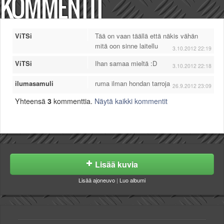
KOMMENTIT
ViTSi
Tää on vaan täällä että näkis vähän
mitä oon sinne laitellu
3.10.2012 22:19
ViTSi
Ihan samaa mieltä :D
3.10.2012 22:18
ilumasamuli
ruma ilman hondan tarroja
26.9.2012 23:09
Yhteensä
3
kommenttia.
Näytä kaikki kommentit
Lisää kuvia
Lisää ajoneuvo
|
Luo albumi