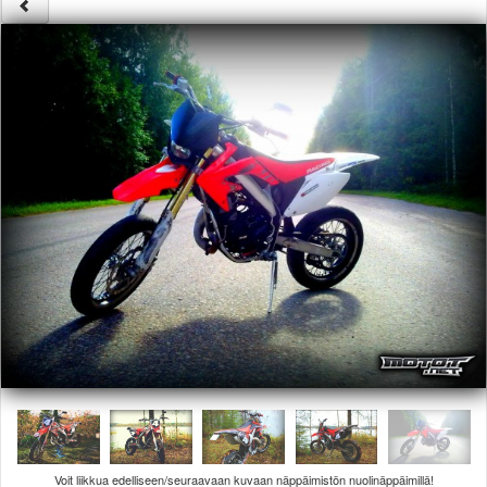
Säännöt ja ohjeet
Uudet ajoneuvot
Uudet kuvat
Uudet videot
Uudet kommentit
MYYDÄÄN
Haku
Ohjeet
Ajoneuvot
Osat
TIETOPANKKI
TAPAHTUMAT
MP15 kuvia
MP14 kuvia
MP13 kuvia
ACS 2015 kuvia
Lisää uusi tapahtuma
UUTISET
SÄÄ
Voit liikkua edelliseen/seuraavaan kuvaan näppäimistön nuolinäppäimillä!