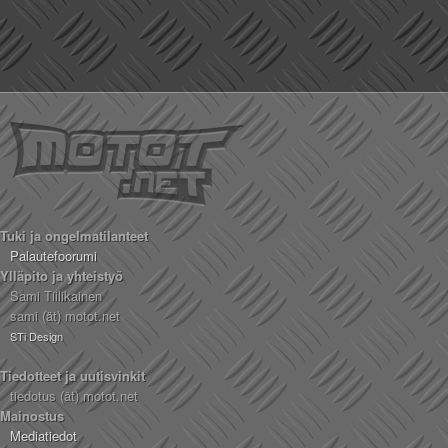
Tuki ja ongelmatilanteet
Palautefoorumi
Ylläpito ja yhteistyö
Sami Tiilikainen
sami (ät) motot.net
STi Design
Tiedotteet ja uutisvinkit
tiedotus (ät) motot.net
Mainostus
Mediatiedot