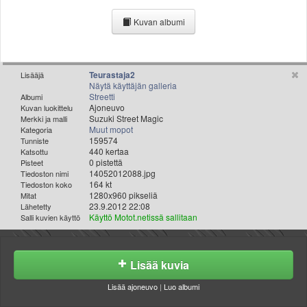
Valitse paikkakunta
Kuvan albumi
Helsingin sää
Tampereen sää
Turun sää
Oulun sää
Teurastaja2
Lisääjä
Näytä käyttäjän galleria
Kuopion sää
Streetti
Albumi
Rovaniemen sää
Ajoneuvo
Kuvan luokittelu
Suzuki Street Magic
Merkki ja malli
MUUT
Muut mopot
Kategoria
VIP-jäsenyys
159574
Tunniste
Paidat ja vaatteet
440 kertaa
Katsottu
0 pistettä
Pisteet
Suunnittele oma paita
14052012088.jpg
Tiedoston nimi
Mainostus
164 kt
Tiedoston koko
1280x960 pikseliä
Mitat
Palaute
23.9.2012 22:08
Lähetetty
Kevytversio
Käyttö Motot.netissä sallitaan
Salli kuvien käyttö
Lisää kuvia
Lisää ajoneuvo
|
Luo albumi