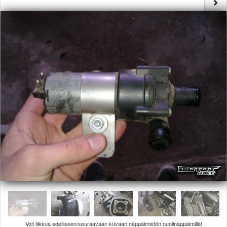
Säännöt ja ohjeet
Uudet ajoneuvot
Uudet kuvat
Uudet videot
Uudet kommentit
MYYDÄÄN
Haku
Ohjeet
Ajoneuvot
Osat
TIETOPANKKI
TAPAHTUMAT
MP15 kuvia
MP14 kuvia
MP13 kuvia
ACS 2015 kuvia
Lisää uusi tapahtuma
UUTISET
SÄÄ
Voit liikkua edelliseen/seuraavaan kuvaan näppäimistön nuolinäppäimillä!