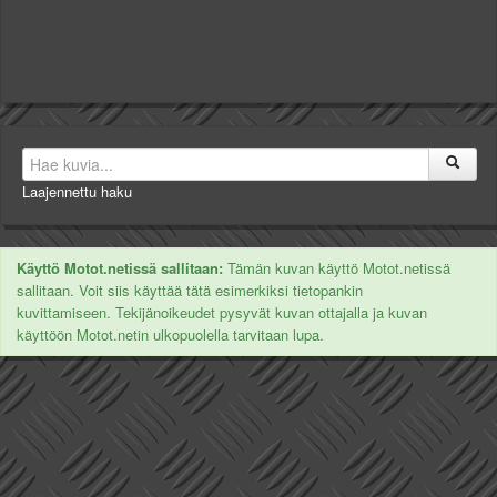
Laajennettu haku
Käyttö Motot.netissä sallitaan:
Tämän kuvan käyttö Motot.netissä
sallitaan. Voit siis käyttää tätä esimerkiksi tietopankin
kuvittamiseen. Tekijänoikeudet pysyvät kuvan ottajalla ja kuvan
käyttöön Motot.netin ulkopuolella tarvitaan lupa.