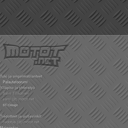
Tuki ja ongelmatilanteet
Palautefoorumi
Ylläpito ja yhteistyö
Sami Tiilikainen
sami (ät) motot.net
STi Design
Tiedotteet ja uutisvinkit
tiedotus (ät) motot.net
Mainostus