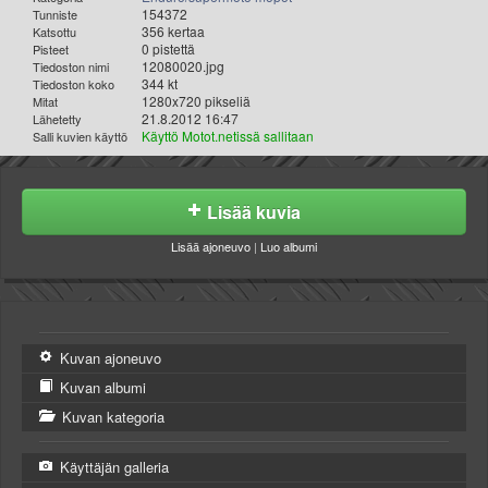
Valitse paikkakunta
154372
Tunniste
356 kertaa
Katsottu
Helsingin sää
0 pistettä
Pisteet
Tampereen sää
12080020.jpg
Tiedoston nimi
344 kt
Tiedoston koko
Turun sää
1280x720 pikseliä
Mitat
Oulun sää
21.8.2012 16:47
Lähetetty
Käyttö Motot.netissä sallitaan
Salli kuvien käyttö
Kuopion sää
Rovaniemen sää
MUUT
Lisää kuvia
VIP-jäsenyys
Paidat ja vaatteet
Lisää ajoneuvo
|
Luo albumi
Suunnittele oma paita
Mainostus
Palaute
Kevytversio
Kuvan ajoneuvo
Kuvan albumi
Kuvan kategoria
Käyttäjän galleria