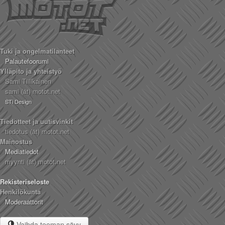
Tuki ja ongelmatilanteet
Palautefoorumi
Ylläpito ja yhteistyö
Sami Tiilikainen
sami (ät) motot.net
STi Design
Tiedotteet ja uutisvinkit
tiedotus (ät) motot.net
Mainostus
Mediatiedot
myynti (ät) motot.net
Rekisteriseloste
Henkilökunta
Moderaattorit
Vaihda teeman sävy