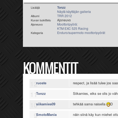
Tonzz
Lisääjä
Näytä käyttäjän galleria
TRR 2012
Albumi
Ajoneuvo
Kuvan luokittelu
Moottoripyörä:
Ajoneuvo
KTM EXC 525 Racing
Enduro/supermoto moottoripyörät
Kategoria
KOMMENTIT
12
ruoste
respect, ja lisää tulee jos s
11
Tonzz
Siikamies, eiks se olis jo väh
10
siikamies09
tehkää sama naisella
D
9
SmotoMania
näin siinä käy kun miehet otta