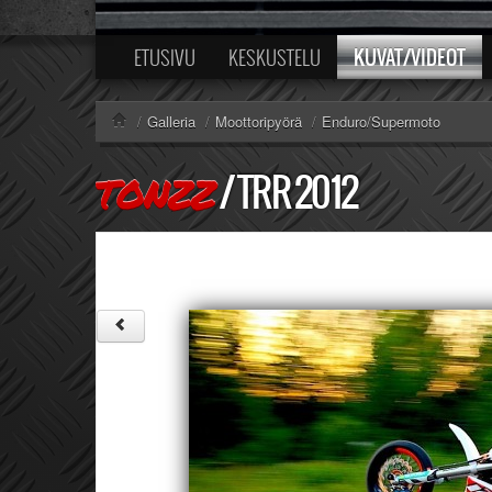
KUVAT/VIDEOT
ETUSIVU
KESKUSTELU
/
Galleria
/
Moottoripyörä
/
Enduro/Supermoto
/
TRR 2012
TONZZ