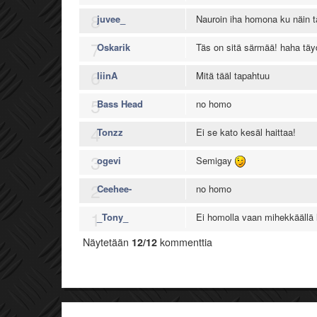
8
juvee_
Nauroin iha homona ku näin t
7
Oskarik
Täs on sitä särmää! haha täy
6
liinA
Mitä tääl tapahtuu
5
Bass Head
no homo
4
Tonzz
Ei se kato kesäl haittaa!
3
ogevi
Semigay
2
Ceehee-
no homo
1
_Tony_
Ei homolla vaan mihekkäällä l
Näytetään
12/12
kommenttia