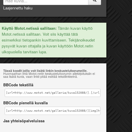
Laajennettu haku
Käyttö Motot.netissä sallitaan:
Tämän kuvan käyttö
Motot.netissä sallitaan. Voit siis käyttää tätä
esimerkiksi tietopankin kuvittamiseen. Tekijänoikeudet
pysyvät kuvan ottajalla ja kuvan käyttöön Motot.netin
ulkopuolella tarvitaan lupa.
Tässä koodit joilla voit lisätä linkin keskustelufoorumeille.
Huomaathan että Motot.netin keskustelufoorumin allekirjoituksiin ei
saa lisätä kuvia, vaan linkit pitää esittää tekstilinkkeinä.
BBCode tekstillä
[url=http://www.motot.net/galleria/kuva152088/].[/url]
BBCode pienellä kuvalla
[url=http://www.motot.net/galleria/kuva152088/][img]http://www.motot.ne
Jaa yhteisöpalveluissa