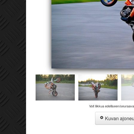
Voit liikkua edelliseen/seuraav
Kuvan ajone