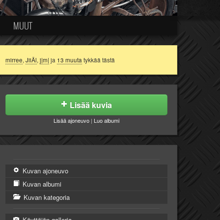
MUUT
mirree
,
JiiÄl
,
j|m|
ja
13 muuta
tykkää tästä
Lisää kuvia
Lisää ajoneuvo
|
Luo albumi
Kuvan ajoneuvo
Kuvan albumi
Kuvan kategoria
Käyttäjän galleria