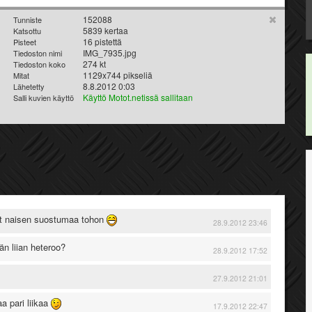
152088
Tunniste
5839 kertaa
Katsottu
16 pistettä
Pisteet
IMG_7935.jpg
Tiedoston nimi
274 kt
Tiedoston koko
1129x744 pikseliä
Mitat
8.8.2012 0:03
Lähetetty
Käyttö Motot.netissä sallitaan
Salli kuvien käyttö
aat naisen suostumaa tohon
28.9.2012 23:46
än liian heteroo?
28.9.2012 17:52
27.9.2012 21:01
a pari liikaa
17.9.2012 22:47