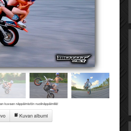
aan kuvaan näppäimistön nuolinäppäimillä!
uvo
Kuvan albumi