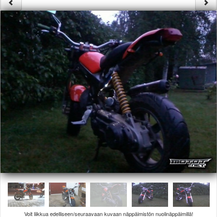
Säännöt ja ohjeet
Uudet ajoneuvot
Uudet kuvat
Uudet videot
Uudet kommentit
MYYDÄÄN
Haku
Ohjeet
Ajoneuvot
Osat
TIETOPANKKI
TAPAHTUMAT
MP15 kuvia
MP14 kuvia
MP13 kuvia
ACS 2015 kuvia
Lisää uusi tapahtuma
UUTISET
SÄÄ
Voit liikkua edelliseen/seuraavaan kuvaan näppäimistön nuolinäppäimillä!