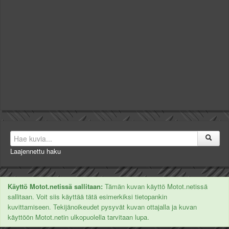
Laajennettu haku
Käyttö Motot.netissä sallitaan:
Tämän kuvan käyttö Motot.netissä
sallitaan. Voit siis käyttää tätä esimerkiksi tietopankin
kuvittamiseen. Tekijänoikeudet pysyvät kuvan ottajalla ja kuvan
käyttöön Motot.netin ulkopuolella tarvitaan lupa.