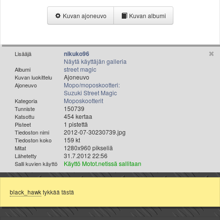
Valitse paikkakunta
Kuvan ajoneuvo
Kuvan albumi
Helsingin sää
Tampereen sää
Turun sää
Oulun sää
nikuko96
Lisääjä
Näytä käyttäjän galleria
Kuopion sää
street magic
Albumi
Rovaniemen sää
Ajoneuvo
Kuvan luokittelu
Mopo/moposkootteri:
Ajoneuvo
MUUT
Suzuki Street Magic
VIP-jäsenyys
Moposkootterit
Kategoria
Paidat ja vaatteet
150739
Tunniste
454 kertaa
Katsottu
Suunnittele oma paita
1 pistettä
Pisteet
Mainostus
2012-07-30230739.jpg
Tiedoston nimi
159 kt
Tiedoston koko
Palaute
1280x960 pikseliä
Mitat
Kevytversio
31.7.2012 22:56
Lähetetty
Käyttö Motot.netissä sallitaan
Salli kuvien käyttö
black_hawk
tykkää tästä