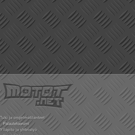
Tuki ja ongelmatilanteet
Palautefoorumi
Ylläpito ja yhteistyö