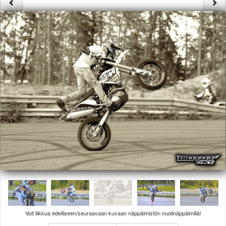
Säännöt ja ohjeet
Uudet ajoneuvot
Uudet kuvat
Uudet videot
Uudet kommentit
MYYDÄÄN
Haku
Ohjeet
Ajoneuvot
Osat
TIETOPANKKI
TAPAHTUMAT
MP15 kuvia
MP14 kuvia
MP13 kuvia
ACS 2015 kuvia
Lisää uusi tapahtuma
UUTISET
Voit liikkua edelliseen/seuraavaan kuvaan näppäimistön nuolinäppäimillä!
SÄÄ