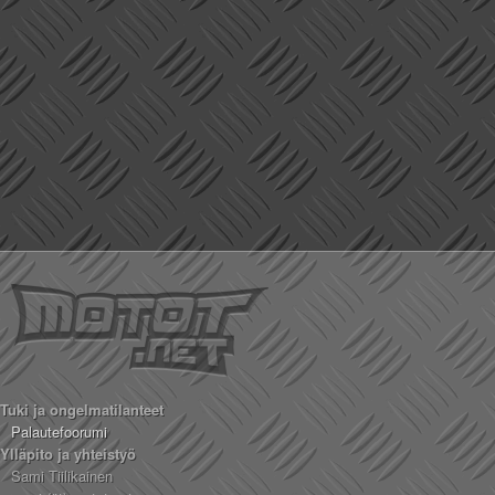
Tuki ja ongelmatilanteet
Palautefoorumi
Ylläpito ja yhteistyö
Sami Tiilikainen