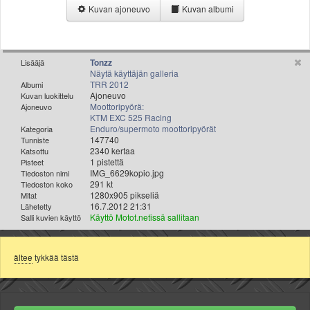
Valitse paikkakunta
Kuvan ajoneuvo
Kuvan albumi
Helsingin sää
Tampereen sää
Turun sää
Tonzz
Lisääjä
Oulun sää
Näytä käyttäjän galleria
TRR 2012
Albumi
Kuopion sää
Ajoneuvo
Kuvan luokittelu
Rovaniemen sää
Moottoripyörä:
Ajoneuvo
KTM EXC 525 Racing
MUUT
Enduro/supermoto moottoripyörät
Kategoria
VIP-jäsenyys
147740
Tunniste
2340 kertaa
Katsottu
Paidat ja vaatteet
1 pistettä
Pisteet
Suunnittele oma paita
IMG_6629kopio.jpg
Tiedoston nimi
291 kt
Tiedoston koko
Mainostus
1280x905 pikseliä
Mitat
Palaute
16.7.2012 21:31
Lähetetty
Käyttö Motot.netissä sallitaan
Salli kuvien käyttö
Kevytversio
ältee
tykkää tästä