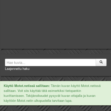
Laajennettu haku
Käyttö Motot.netissä sallitaan:
Tämän kuvan käyttö Motot.netissä
sallitaan. Voit siis käyttää tätä esimerkiksi tietopankin
kuvittamiseen. Tekijänoikeudet pysyvät kuvan ottajalla ja kuvan
käyttöön Motot.netin ulkopuolella tarvitaan lupa.