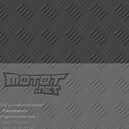
Tuki ja ongelmatilanteet
Palautefoorumi
Ylläpito ja yhteistyö
Sami Tiilikainen
sami (ät) motot.net