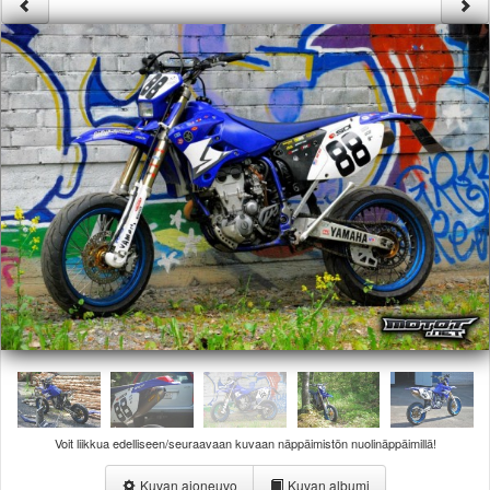
Säännöt ja ohjeet
Uudet ajoneuvot
Uudet kuvat
Uudet videot
Uudet kommentit
MYYDÄÄN
Haku
Ohjeet
Ajoneuvot
Osat
TIETOPANKKI
TAPAHTUMAT
MP15 kuvia
MP14 kuvia
MP13 kuvia
ACS 2015 kuvia
Lisää uusi tapahtuma
Voit liikkua edelliseen/seuraavaan kuvaan näppäimistön nuolinäppäimillä!
UUTISET
SÄÄ
Kuvan ajoneuvo
Kuvan albumi