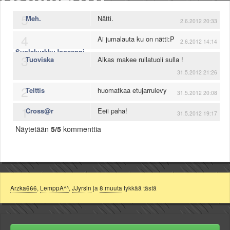
5
Meh.
Nätti.
2.6.2012 20:33
4
Ai jumalauta ku on nätti:P
2.6.2012 14:14
SuolakurkkuJooseppi
3
Tuoviska
Aikas makee rullatuoli sulla !
31.5.2012 21:26
2
Telttis
huomatkaa etujarrulevy
31.5.2012 20:08
1
Cross@r
Eeii paha!
31.5.2012 19:17
Näytetään
5/5
kommenttia
Arzka666
,
LemppA^^
,
JJyrsin
ja
8 muuta
tykkää tästä