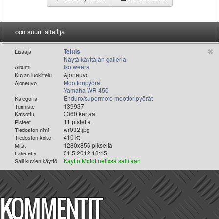
Valitse paikkakunta
Helsingin sää
Tampereen sää
oon suuri taiteilija
Turun sää
Telttis
Oulun sää
Lisääjä
Näytä käyttäjän galleria
Kuopion sää
Iso weera
Albumi
Ajoneuvo
Rovaniemen sää
Kuvan luokittelu
Moottoripyörä:
Ajoneuvo
MUUT
Yamaha WR 450
VIP-jäsenyys
Enduro/supermoto moottoripyörät
Kategoria
139937
Tunniste
Paidat ja vaatteet
3360 kertaa
Katsottu
Suunnittele oma paita
11 pistettä
Pisteet
wr032.jpg
Tiedoston nimi
Mainostus
410 kt
Tiedoston koko
Palaute
1280x856 pikseliä
Mitat
31.5.2012 18:15
Lähetetty
Kevytversio
Käyttö Motot.netissä sallitaan
Salli kuvien käyttö
KOMMENTIT