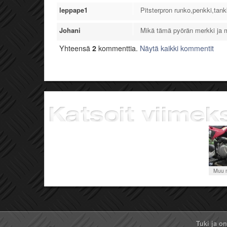
leppape1
Pitsterpron runko,penkki,tank
Johani
Mikä tämä pyörän merkki ja ma
Yhteensä
2
kommenttia.
Näytä kaikki kommentit
Muu m
Tuki ja o