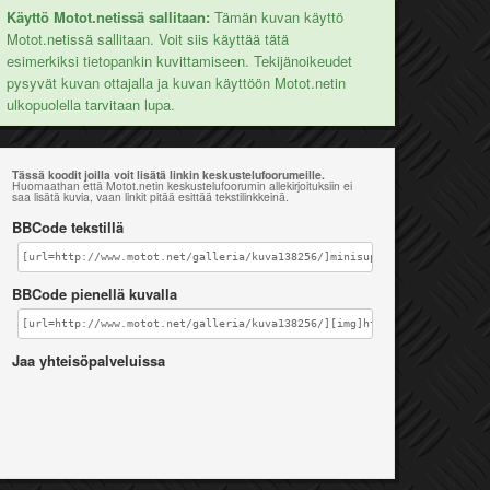
Käyttö Motot.netissä sallitaan:
Tämän kuvan käyttö
Motot.netissä sallitaan. Voit siis käyttää tätä
esimerkiksi tietopankin kuvittamiseen. Tekijänoikeudet
pysyvät kuvan ottajalla ja kuvan käyttöön Motot.netin
ulkopuolella tarvitaan lupa.
Tässä koodit joilla voit lisätä linkin keskustelufoorumeille.
Huomaathan että Motot.netin keskustelufoorumin allekirjoituksiin ei
saa lisätä kuvia, vaan linkit pitää esittää tekstilinkkeinä.
BBCode tekstillä
[url=http://www.motot.net/galleria/kuva138256/]minisuperin kone YX184cc
BBCode pienellä kuvalla
[url=http://www.motot.net/galleria/kuva138256/][img]http://www.motot.ne
Jaa yhteisöpalveluissa