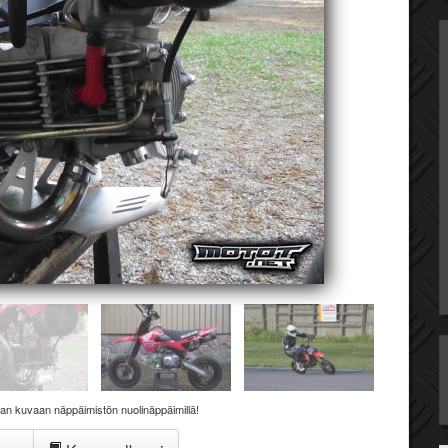
aan kuvaan näppäimistön nuolinäppäimillä!