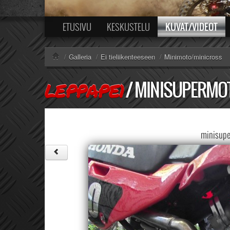
KUVAT/VIDEOT
ETUSIVU
KESKUSTELU
/
Galleria
/
Ei tieliikenteeseen
/
Minimoto/minicross
/
MINISUPERMO
LEPPAPE1
minisupe