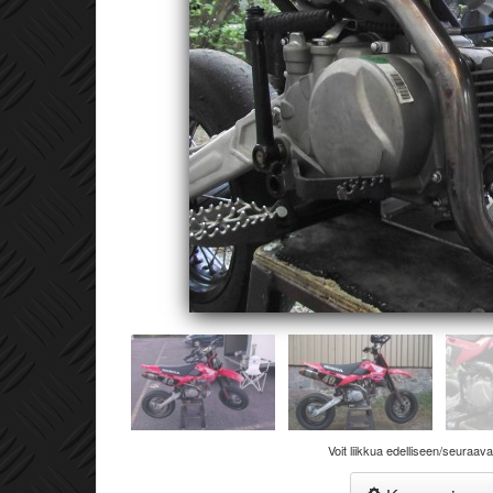
Voit liikkua edelliseen/seuraav