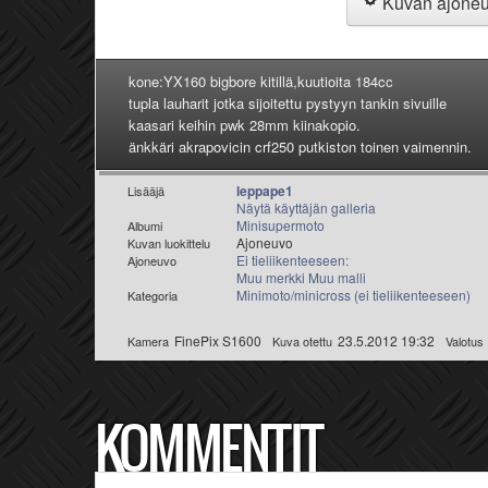
Kuvan ajone
kone:YX160 bigbore kitillä,kuutioita 184cc
tupla lauharit jotka sijoitettu pystyyn tankin sivuille
kaasari keihin pwk 28mm kiinakopio.
änkkäri akrapovicin crf250 putkiston toinen vaimennin.
leppape1
Lisääjä
Näytä käyttäjän galleria
Minisupermoto
Albumi
Ajoneuvo
Kuvan luokittelu
Ei tieliikenteeseen:
Ajoneuvo
Muu merkki Muu malli
Minimoto/minicross (ei tieliikenteeseen)
Kategoria
FinePix S1600
23.5.2012 19:32
Kamera
Kuva otettu
Valotus
KOMMENTIT