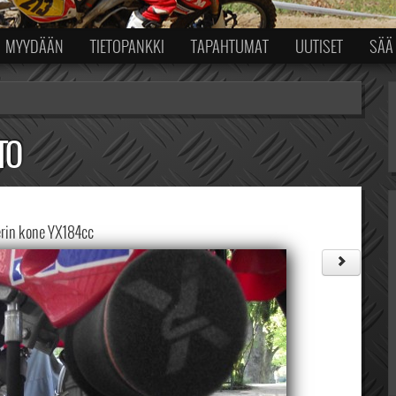
MYYDÄÄN
TIETOPANKKI
TAPAHTUMAT
UUTISET
SÄÄ
TO
rin kone YX184cc