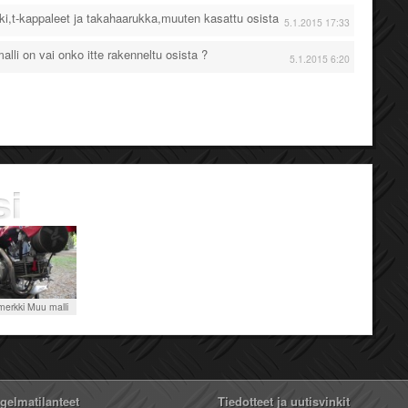
ki,t-kappaleet ja takahaarukka,muuten kasattu osista
5.1.2015 17:33
lli on vai onko itte rakenneltu osista ?
5.1.2015 6:20
erkki Muu malli
ngelmatilanteet
Tiedotteet ja uutisvinkit