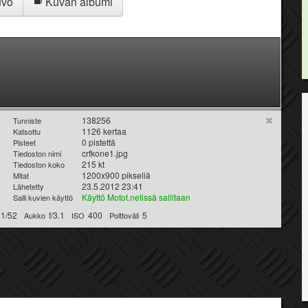
uvo
Kuvan albumi
138256
Tunniste
1126 kertaa
Katsottu
0 pistettä
Pisteet
crfkone1.jpg
Tiedoston nimi
215 kt
Tiedoston koko
1200x900 pikseliä
Mitat
23.5.2012 23:41
Lähetetty
Käyttö Motot.netissä sallitaan
Salli kuvien käyttö
1/52
f/3.1
400
5
Aukko
ISO
Polttoväli