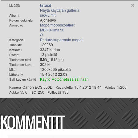
Valitse paikkakunta
tatuxd
Lisääjä
Näytä käyttäjän galleria
Helsingin sää
seX-Limit
Albumi
Tampereen sää
Ajoneuvo
Kuvan luokittelu
Mopo/moposkootteri:
Ajoneuvo
Turun sää
MBK X-limit 50
Oulun sää
R
Enduro/supermoto mopot
Kategoria
Kuopion sää
129269
Tunniste
Rovaniemen sää
3347 kertaa
Katsottu
MUUT
13 pistettä
Pisteet
IMG_1515.jpg
Tiedoston nimi
VIP-jäsenyys
302 kt
Tiedoston koko
Paidat ja vaatteet
1200x565 pikseliä
Mitat
15.4.2012 22:03
Lähetetty
Suunnittele oma paita
Käyttö Motot.netissä sallitaan
Salli kuvien käyttö
Mainostus
Canon EOS 550D
15.4.2012 18:44
1/200
Kamera
Kuva otettu
Valotus
Palaute
f/5.6
250
135
Aukko
ISO
Polttoväli
Kevytversio
KOMMENTIT