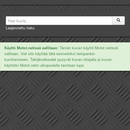
Laajennettu haku
Käyttö Motot.netissä sallitaan:
Tämän kuvan käyttö Motot.netissä
sallitaan. Voit siis käyttää tätä esimerkiksi tietopankin
kuvittamiseen. Tekijänoikeudet pysyvät kuvan ottajalla ja kuvan
käyttöön Motot.netin ulkopuolella tarvitaan lupa.