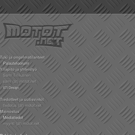
Tuki ja ongelmatilanteet
Palautefoorumi
Ylläpito ja yhteistyö
Sami Tiilikainen
sami (ät) motot.net
STi Design
Tiedotteet ja uutisvinkit
tiedotus (ät) motot.net
Mainostus
Mediatiedot
myynti (ät) motot.net