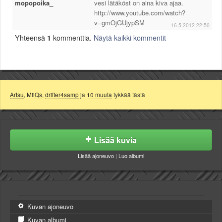
mopopoika_
vesi lätäköst on aina kiva ajaa.
http://www.youtube.com/watch?
v=gmOjGUjypSM
16.5.2012 22:50
Yhteensä
1
kommenttia.
Näytä kaikki kommentit
Artsu
,
MiiQs
,
drifter4samp
ja
10 muuta
tykkää tästä
Lisää kuvia
Lisää ajoneuvo
|
Luo albumi
Kuvan ajoneuvo
Kuvan albumi