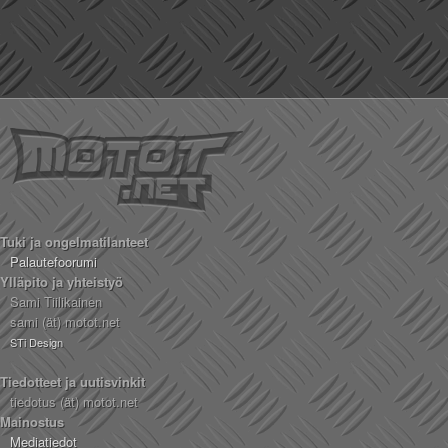
Tuki ja ongelmatilanteet
Palautefoorumi
Ylläpito ja yhteistyö
Sami Tiilikainen
sami (ät) motot.net
STi Design
Tiedotteet ja uutisvinkit
tiedotus (ät) motot.net
Mainostus
Mediatiedot