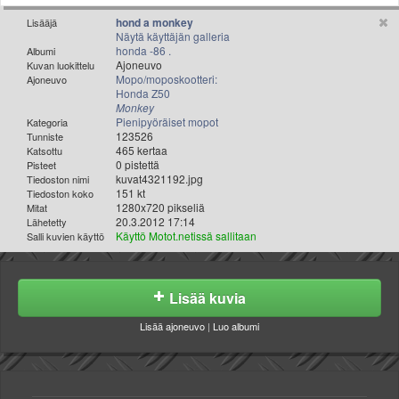
Valitse paikkakunta
hond a monkey
Lisääjä
Helsingin sää
Näytä käyttäjän galleria
honda -86 .
Tampereen sää
Albumi
Ajoneuvo
Kuvan luokittelu
Turun sää
Mopo/moposkootteri:
Ajoneuvo
Honda Z50
Oulun sää
Monkey
Kuopion sää
Pienipyöräiset mopot
Kategoria
123526
Rovaniemen sää
Tunniste
465 kertaa
Katsottu
MUUT
0 pistettä
Pisteet
VIP-jäsenyys
kuvat4321192.jpg
Tiedoston nimi
151 kt
Tiedoston koko
Paidat ja vaatteet
1280x720 pikseliä
Mitat
Suunnittele oma paita
20.3.2012 17:14
Lähetetty
Käyttö Motot.netissä sallitaan
Salli kuvien käyttö
Mainostus
Palaute
Kevytversio
Lisää kuvia
Lisää ajoneuvo
|
Luo albumi