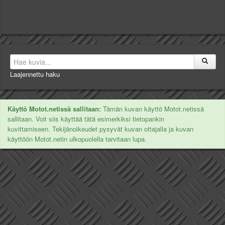
Laajennettu haku
Käyttö Motot.netissä sallitaan:
Tämän kuvan käyttö Motot.netissä
sallitaan. Voit siis käyttää tätä esimerkiksi tietopankin
kuvittamiseen. Tekijänoikeudet pysyvät kuvan ottajalla ja kuvan
käyttöön Motot.netin ulkopuolella tarvitaan lupa.