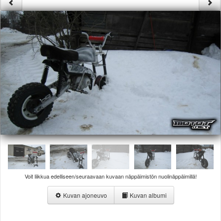
Säännöt ja ohjeet
Uudet ajoneuvot
Uudet kuvat
Uudet videot
Uudet kommentit
MYYDÄÄN
Haku
Ohjeet
Ajoneuvot
Osat
TIETOPANKKI
TAPAHTUMAT
MP15 kuvia
MP14 kuvia
MP13 kuvia
Voit liikkua edelliseen/seuraavaan kuvaan näppäimistön nuolinäppäimillä!
ACS 2015 kuvia
Lisää uusi tapahtuma
Kuvan ajoneuvo
Kuvan albumi
UUTISET
SÄÄ