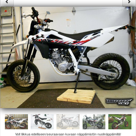
Säännöt ja ohjeet
Uudet ajoneuvot
Uudet kuvat
Uudet videot
Uudet kommentit
MYYDÄÄN
Haku
Ohjeet
Ajoneuvot
Osat
TIETOPANKKI
TAPAHTUMAT
MP15 kuvia
MP14 kuvia
MP13 kuvia
ACS 2015 kuvia
Lisää uusi tapahtuma
UUTISET
SÄÄ
Voit liikkua edelliseen/seuraavaan kuvaan näppäimistön nuolinäppäimillä!