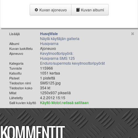
Valitse paikkakunta
Kuvan ajoneuvo
Kuvan albumi
Helsingin sää
Tampereen sää
Turun sää
Oulun sää
HusqWale
Lisääjä
Näytä käyttäjän galleria
Kuopion sää
Husqvarna
Albumi
Rovaniemen sää
Ajoneuvo
Kuvan luokittelu
Kevytmoottoripyörä:
Ajoneuvo
MUUT
Husqvarna SMS 125
VIP-jäsenyys
Enduro/supermoto kevytmoottoripyörät
Kategoria
115966
Paidat ja vaatteet
Tunniste
1051 kertaa
Katsottu
Suunnittele oma paita
1 pistettä
Pisteet
SMS125.jpg
Mainostus
Tiedoston nimi
354 kt
Tiedoston koko
Palaute
1250x937 pikseliä
Mitat
4.2.2012 15:15
Kevytversio
Lähetetty
Käyttö Motot.netissä sallitaan
Salli kuvien käyttö
KOMMENTIT