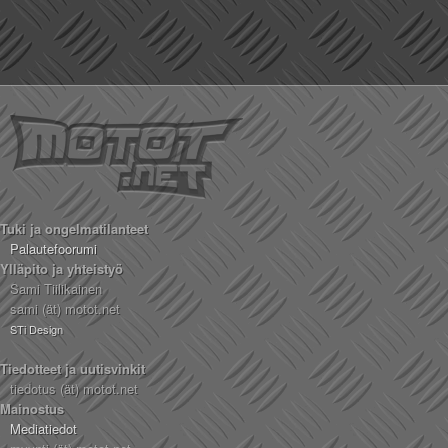
Tuki ja ongelmatilanteet
Palautefoorumi
Ylläpito ja yhteistyö
Sami Tiilikainen
sami (ät) motot.net
STi Design
Tiedotteet ja uutisvinkit
tiedotus (ät) motot.net
Mainostus
Mediatiedot