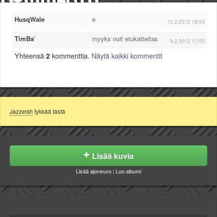
HusqWale
e
12.2.2012 18:53
TimBa`
myyks noit etukatteitas
9.2.2012 17:55
Yhteensä
2
kommenttia.
Näytä kaikki kommentit
Jazzeish
tykkää tästä
Lisää kuvia
Lisää ajoneuvo
|
Luo albumi