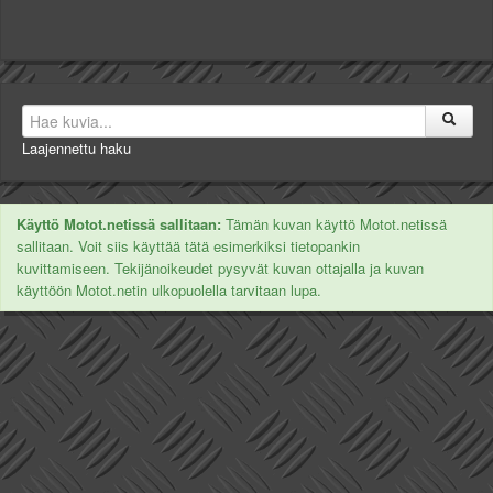
Laajennettu haku
Käyttö Motot.netissä sallitaan:
Tämän kuvan käyttö Motot.netissä
sallitaan. Voit siis käyttää tätä esimerkiksi tietopankin
kuvittamiseen. Tekijänoikeudet pysyvät kuvan ottajalla ja kuvan
käyttöön Motot.netin ulkopuolella tarvitaan lupa.