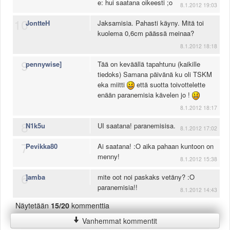
e: hui saatana oikeesti ;o
8.1.2012 19:03
10
JontteH
Jaksamisia. Pahasti käyny. Mitä toi
kuolema 0,6cm päässä meinaa?
8.1.2012 18:18
9
pennywise]
Tää on keväällä tapahtunu (kaikille
tiedoks) Samana päivänä ku oli TSKM
eka miitti
että suotta toivottelette
enään paranemisia kävelen jo !
8.1.2012 18:17
8
N1k5u
UI saatana! paranemisisa.
8.1.2012 17:02
7
Pevikka80
Ai saatana! :O aika pahaan kuntoon on
menny!
8.1.2012 15:38
6
]amba
mite oot noi paskaks vetäny? :O
paranemisia!!
8.1.2012 14:43
Näytetään
15/20
kommenttia
Vanhemmat kommentit