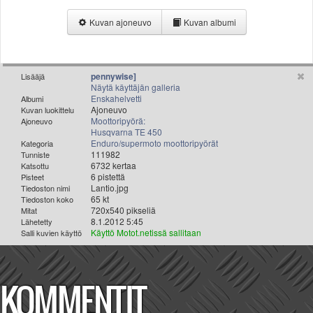
Valitse paikkakunta
Kuvan ajoneuvo
Kuvan albumi
Helsingin sää
Tampereen sää
Turun sää
Oulun sää
pennywise]
Lisääjä
Näytä käyttäjän galleria
Kuopion sää
Enskahelvetti
Albumi
Rovaniemen sää
Ajoneuvo
Kuvan luokittelu
Moottoripyörä:
Ajoneuvo
MUUT
Husqvarna TE 450
VIP-jäsenyys
Enduro/supermoto moottoripyörät
Kategoria
Paidat ja vaatteet
111982
Tunniste
6732 kertaa
Katsottu
Suunnittele oma paita
6 pistettä
Pisteet
Mainostus
Lantio.jpg
Tiedoston nimi
65 kt
Tiedoston koko
Palaute
720x540 pikseliä
Mitat
Kevytversio
8.1.2012 5:45
Lähetetty
Käyttö Motot.netissä sallitaan
Salli kuvien käyttö
KOMMENTIT