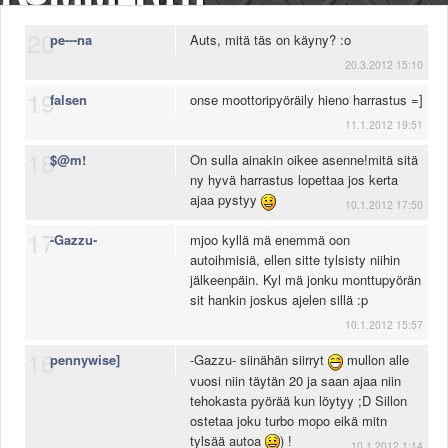
20
pe---na
Auts, mitä täs on käyny? :o
20.3.2012 15:10
19
falsen
onse moottoripyöräily hieno harrastus =]
11.1.2012 19:51
18
$@m!
On sulla ainakin oikee asenne!mitä sitä
ny hyvä harrastus lopettaa jos kerta
ajaa pystyy
10.1.2012 17:50
17
-Gazzu-
mjoo kyllä mä enemmä oon
autoihmisiä, ellen sitte tylsisty niihin
jälkeenpäin. Kyl mä jonku monttupyörän
sit hankin joskus ajelen sillä :p
10.1.2012 15:57
16
pennywise]
-Gazzu- siinähän siirryt
mullon alle
vuosi niin täytän 20 ja saan ajaa niin
tehokasta pyörää kun löytyy ;D Sillon
ostetaa joku turbo mopo eikä mitn
tylsää autoa
) !
10.1.2012 1:14