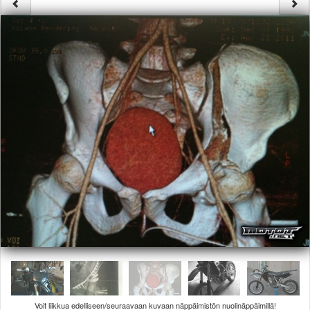
Säännöt ja ohjeet
Uudet ajoneuvot
Uudet kuvat
Uudet videot
Uudet kommentit
MYYDÄÄN
Haku
Ohjeet
Ajoneuvot
Osat
TIETOPANKKI
TAPAHTUMAT
MP15 kuvia
MP14 kuvia
MP13 kuvia
ACS 2015 kuvia
Lisää uusi tapahtuma
UUTISET
SÄÄ
Voit liikkua edelliseen/seuraavaan kuvaan näppäimistön nuolinäppäimillä!