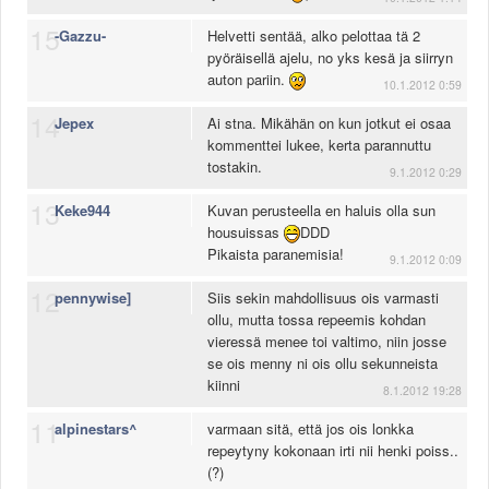
15
-Gazzu-
Helvetti sentää, alko pelottaa tä 2
pyöräisellä ajelu, no yks kesä ja siirryn
auton pariin.
10.1.2012 0:59
14
Jepex
Ai stna. Mikähän on kun jotkut ei osaa
kommenttei lukee, kerta parannuttu
tostakin.
9.1.2012 0:29
13
Keke944
Kuvan perusteella en haluis olla sun
housuissas
DDD
Pikaista paranemisia!
9.1.2012 0:09
12
pennywise]
Siis sekin mahdollisuus ois varmasti
ollu, mutta tossa repeemis kohdan
vieressä menee toi valtimo, niin josse
se ois menny ni ois ollu sekunneista
kiinni
8.1.2012 19:28
11
alpinestars^
varmaan sitä, että jos ois lonkka
repeytyny kokonaan irti nii henki poiss..
(?)