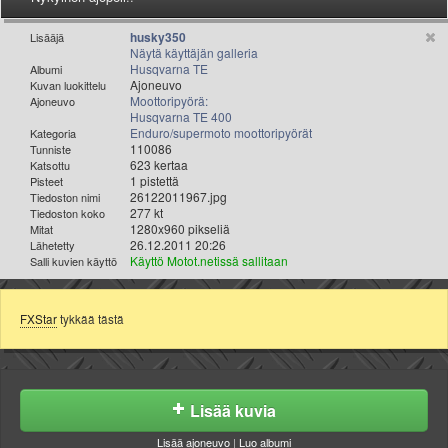
Valitse paikkakunta
Helsingin sää
husky350
Lisääjä
Näytä käyttäjän galleria
Tampereen sää
Husqvarna TE
Albumi
Turun sää
Ajoneuvo
Kuvan luokittelu
Moottoripyörä:
Ajoneuvo
Oulun sää
Husqvarna TE 400
Kuopion sää
Enduro/supermoto moottoripyörät
Kategoria
110086
Tunniste
Rovaniemen sää
623 kertaa
Katsottu
MUUT
1 pistettä
Pisteet
26122011967.jpg
Tiedoston nimi
VIP-jäsenyys
277 kt
Tiedoston koko
Paidat ja vaatteet
1280x960 pikseliä
Mitat
26.12.2011 20:26
Suunnittele oma paita
Lähetetty
Käyttö Motot.netissä sallitaan
Salli kuvien käyttö
Mainostus
Palaute
Kevytversio
FXStar
tykkää tästä
Lisää kuvia
Lisää ajoneuvo
|
Luo albumi