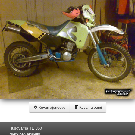
Säännöt ja ohjeet
Uudet ajoneuvot
Uudet kuvat
Uudet videot
Uudet kommentit
MYYDÄÄN
Haku
Ohjeet
Ajoneuvot
Osat
TIETOPANKKI
TAPAHTUMAT
MP15 kuvia
MP14 kuvia
MP13 kuvia
Kuvan ajoneuvo
Kuvan albumi
ACS 2015 kuvia
Lisää uusi tapahtuma
UUTISET
Husqvarna TE 350
SÄÄ
Nykyinen ajopeli!!