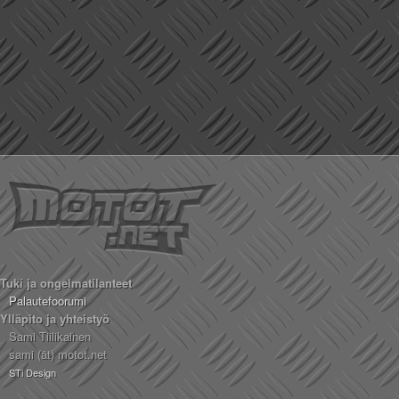
Tuki ja ongelmatilanteet
Palautefoorumi
Ylläpito ja yhteistyö
Sami Tiilikainen
sami (ät) motot.net
STi Design