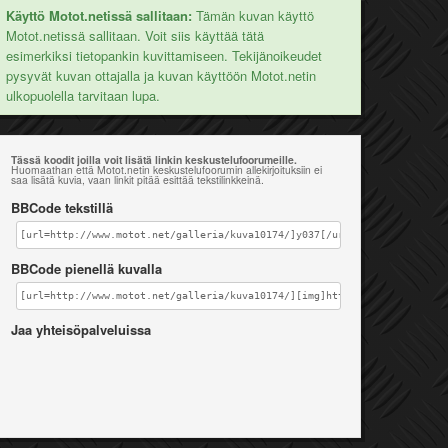
Käyttö Motot.netissä sallitaan:
Tämän kuvan käyttö
Motot.netissä sallitaan. Voit siis käyttää tätä
esimerkiksi tietopankin kuvittamiseen. Tekijänoikeudet
pysyvät kuvan ottajalla ja kuvan käyttöön Motot.netin
ulkopuolella tarvitaan lupa.
Tässä koodit joilla voit lisätä linkin keskustelufoorumeille.
Huomaathan että Motot.netin keskustelufoorumin allekirjoituksiin ei
saa lisätä kuvia, vaan linkit pitää esittää tekstilinkkeinä.
BBCode tekstillä
[url=http://www.motot.net/galleria/kuva10174/]y037[/url]
BBCode pienellä kuvalla
[url=http://www.motot.net/galleria/kuva10174/][img]http://www.motot.net
Jaa yhteisöpalveluissa