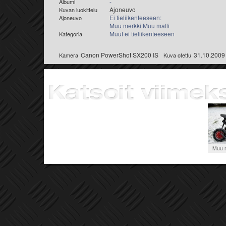
-
Albumi
Ajoneuvo
Kuvan luokittelu
Ei tieliikenteeseen:
Ajoneuvo
Muu merkki Muu malli
Muut ei tieliikenteeseen
Kategoria
Canon PowerShot SX200 IS
31.10.2009
Kamera
Kuva otettu
Muu m