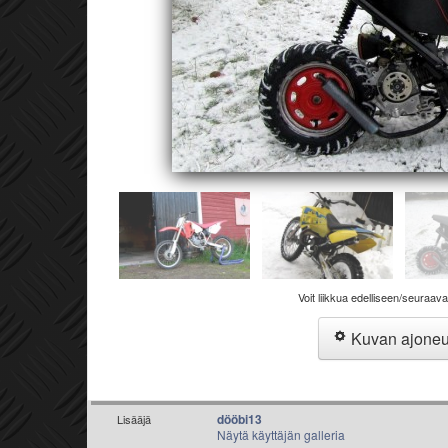
Voit liikkua edelliseen/seuraav
Kuvan ajone
dööbi13
Lisääjä
Näytä käyttäjän galleria