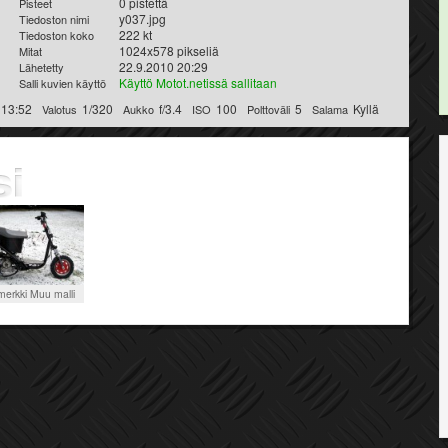
0 pistettä
Pisteet
y037.jpg
Tiedoston nimi
222 kt
Tiedoston koko
1024x578 pikseliä
Mitat
22.9.2010 20:29
Lähetetty
Käyttö Motot.netissä sallitaan
Salli kuvien käyttö
 13:52
1/320
f/3.4
100
5
Kyllä
Valotus
Aukko
ISO
Polttoväli
Salama
erkki Muu malli