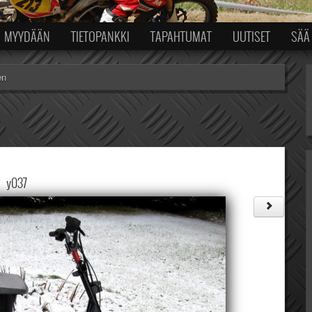
MYYDÄÄN
TIETOPANKKI
TAPAHTUMAT
UUTISET
SÄÄ
en
y037