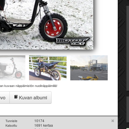
aan kuvaan näppäimistön nuolinäppäimillä!
uvo
Kuvan albumi
10174
Tunniste
1691 kertaa
Katsottu