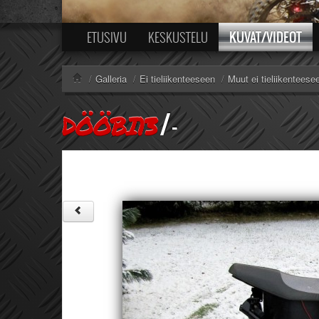
KUVAT/VIDEOT
ETUSIVU
KESKUSTELU
/
Galleria
/
Ei tieliikenteeseen
/
Muut ei tieliikenteese
/
-
DÖÖBI13