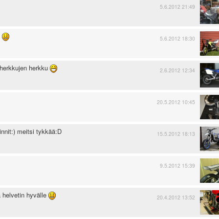
5.6.2012 21:49
ä
5.6.2012 18:30
ä herkkujen herkku
2.6.2012 12:34
20.5.2012 10:45
innit:) meitsi tykkää:D
15.5.2012 18:13
9.5.2012 15:39
 helvetin hyvälle
20.4.2012 13:52