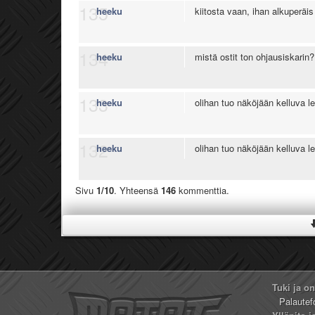
135
heeku
kiitosta vaan, ihan alkuperäi
134
heeku
mistä ostit ton ohjausiskarin?
133
heeku
olihan tuo näköjään kelluva l
132
heeku
olihan tuo näköjään kelluva l
Sivu
1/10
. Yhteensä
146
kommenttia.
Tuki ja o
Palautef