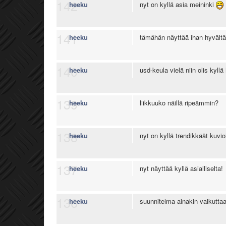
142
heeku
nyt on kyllä asia meininki
141
heeku
tämähän näyttää ihan hyvält
140
heeku
usd-keula vielä niin olis kyll
139
heeku
liikkuuko näillä ripeämmin?
138
heeku
nyt on kyllä trendikkäät kuvio
137
heeku
nyt näyttää kyllä asialliselta!
136
heeku
suunnitelma ainakin vaikuttaa