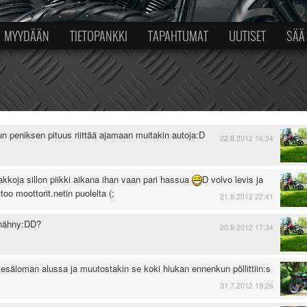
MYYDÄÄN
TIETOPANKKI
TAPAHTUMAT
UUTISET
SÄÄ
n peniksen pituus riittää ajamaan muitakin autoja:D
22.8.2012 16:24
 sakkoja sillon piikki aikana ihan vaan pari hassua
D volvo levis ja
ttoo moottorit.netin puolelta (;
21.8.2012 22:41
 nähny:DD?
20.8.2012 17:34
esäloman alussa ja muutostakin se koki hiukan ennenkun pöllittiin:s
31.7.2012 19:26