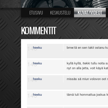
KUVAT/VIDEOT
ETUSIVU
KESKUSTELU
KOMMENTIT
146
heeku
bmw:tä en sen takii ostanu ku
145
heeku
kyllä kyllä, itekki tullu noita
nyt on alla jetta, voit käyä ka
144
heeku
missäs sä miun volovon oot
143
heeku
tämä tuli hommattua joskus k