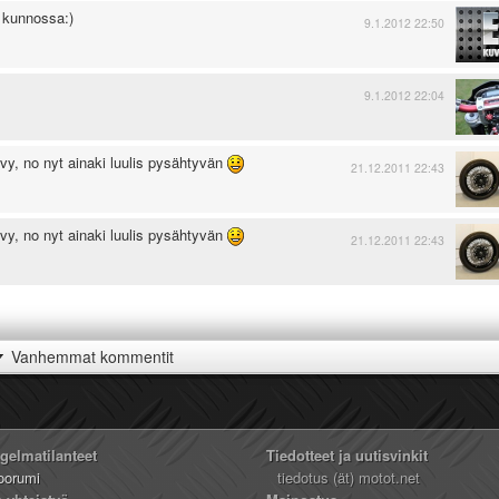
s kunnossa:)
9.1.2012 22:50
9.1.2012 22:04
evy, no nyt ainaki luulis pysähtyvän
21.12.2011 22:43
evy, no nyt ainaki luulis pysähtyvän
21.12.2011 22:43
Vanhemmat kommentit
ngelmatilanteet
Tiedotteet ja uutisvinkit
oorumi
tiedotus (ät) motot.net