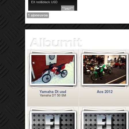
EX red&black USD
^^pazi^^
1 ajoneuvoa
Yamaha Dt usd
Acs 2012
Yamaha DT 50 SM