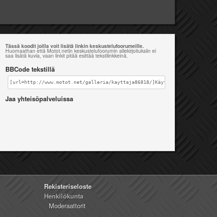
Tässä koodit joilla voit lisätä linkin keskustelufoorumeille.
Huomaathan että Motot.netin keskustelufoorumin allekirjoituksiin ei
saa lisätä kuvia, vaan linkit pitää esittää tekstilinkkeinä.
BBCode tekstillä
[url=http://www.motot.net/galleria/kayttaja86818/]Käyttäjän ^^pazi^^ ga
Jaa yhteisöpalveluissa
Rekisteriseloste
Henkilökunta
Moderaattorit