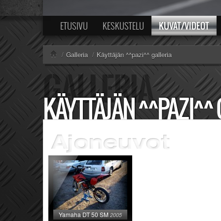
KUVAT/VIDEOT
ETUSIVU
KESKUSTELU
/
Galleria
/
Käyttäjän ^^pazi^^ galleria
KÄYTTÄJÄN ^^PAZI^^ 
Yamaha DT 50 SM
2005