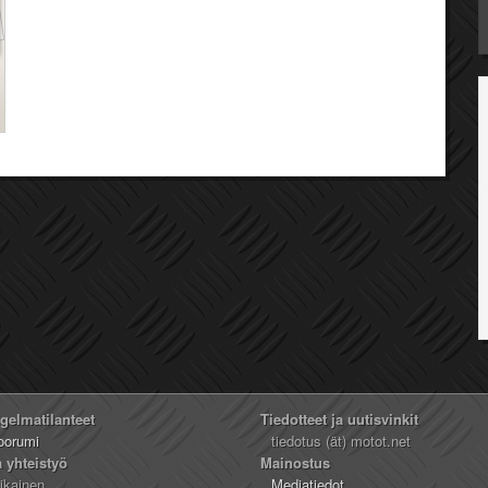
ngelmatilanteet
Tiedotteet ja uutisvinkit
oorumi
tiedotus (ät) motot.net
a yhteistyö
Mainostus
likainen
Mediatiedot