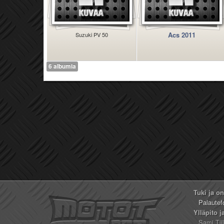
Acs 2011
Suzuki PV 50
6 albumia
Tuki ja o
Palautef
Ylläpito j
Sami Tii