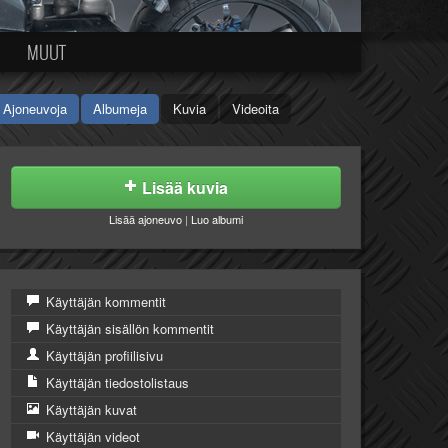
MUUT
Ajoneuvoja
Albumeja
Kuvia
Videoita
Lisää kuvia
Lisää ajoneuvo
|
Luo albumi
Käyttäjän kommentit
Käyttäjän sisällön kommentit
Käyttäjän profiilisivu
Käyttäjän tiedostolistaus
Käyttäjän kuvat
Käyttäjän videot