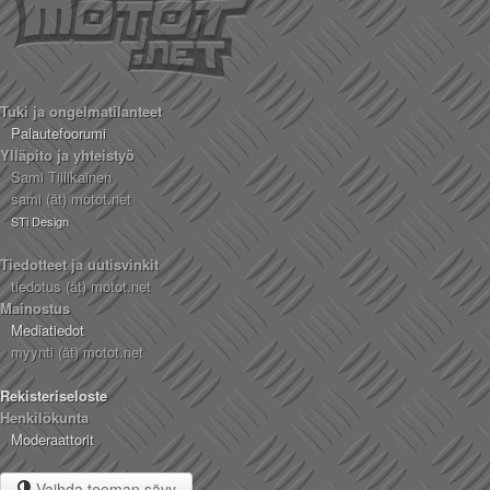
Tuki ja ongelmatilanteet
Palautefoorumi
Ylläpito ja yhteistyö
Sami Tiilikainen
sami (ät) motot.net
STi Design
Tiedotteet ja uutisvinkit
tiedotus (ät) motot.net
Mainostus
Mediatiedot
myynti (ät) motot.net
Rekisteriseloste
Henkilökunta
Moderaattorit
Vaihda teeman sävy