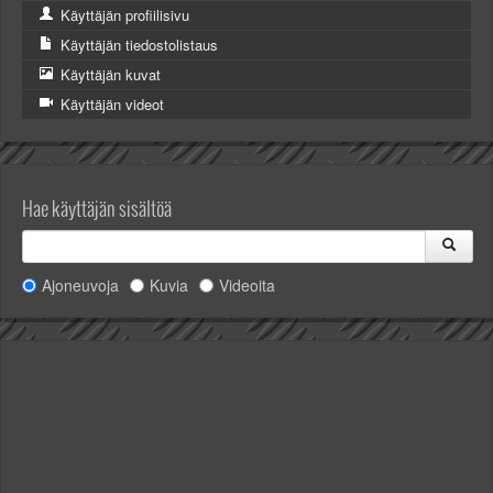
Valitse paikkakunta
Käyttäjän profiilisivu
Helsingin sää
Käyttäjän tiedostolistaus
Tampereen sää
Käyttäjän kuvat
Turun sää
Käyttäjän videot
Oulun sää
Kuopion sää
Rovaniemen sää
MUUT
Hae käyttäjän sisältöä
VIP-jäsenyys
Paidat ja vaatteet
Suunnittele oma paita
Ajoneuvoja
Kuvia
Videoita
Mainostus
Palaute
Kevytversio