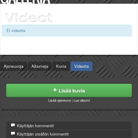
Säännöt ja ohjeet
Uudet ajoneuvot
Uudet kuvat
Uudet videot
Ei videoita
Uudet kommentit
MYYDÄÄN
Haku
Ohjeet
Ajoneuvot
Ajoneuvoja
Albumeja
Kuvia
Videoita
Osat
TIETOPANKKI
TAPAHTUMAT
Lisää kuvia
MP15 kuvia
MP14 kuvia
Lisää ajoneuvo
|
Luo albumi
MP13 kuvia
ACS 2015 kuvia
Lisää uusi tapahtuma
Käyttäjän kommentit
UUTISET
Käyttäjän sisällön kommentit
SÄÄ