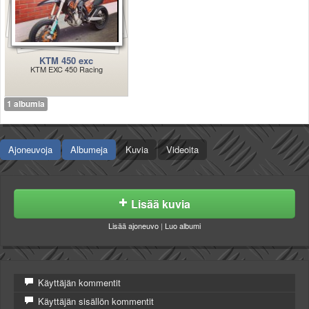
Valitse paikkakunta
Helsingin sää
Tampereen sää
Turun sää
KTM 450 exc
KTM EXC 450 Racing
Oulun sää
Kuopion sää
1 albumia
Rovaniemen sää
MUUT
VIP-jäsenyys
Ajoneuvoja
Albumeja
Kuvia
Videoita
Paidat ja vaatteet
Suunnittele oma paita
Mainostus
Palaute
Lisää kuvia
Kevytversio
Lisää ajoneuvo
|
Luo albumi
Käyttäjän kommentit
Käyttäjän sisällön kommentit