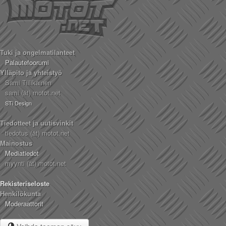
Tuki ja ongelmatilanteet
Palautefoorumi
Ylläpito ja yhteistyö
Sami Tiilikainen
sami (ät) motot.net
STi Design
Tiedotteet ja uutisvinkit
tiedotus (ät) motot.net
Mainostus
Mediatiedot
myynti (ät) motot.net
Rekisteriseloste
Henkilökunta
Moderaattorit