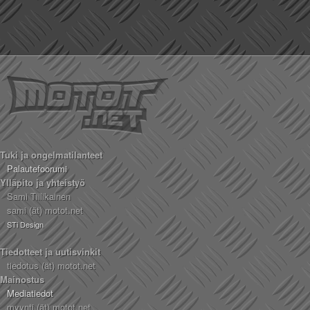
Tuki ja ongelmatilanteet
Palautefoorumi
Ylläpito ja yhteistyö
Sami Tiilikainen
sami (ät) motot.net
STi Design
Tiedotteet ja uutisvinkit
tiedotus (ät) motot.net
Mainostus
Mediatiedot
myynti (ät) motot.net