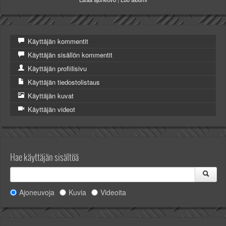
Valitse paikkakunta
Helsingin sää
Tampereen sää
Käyttäjän kommentit
Turun sää
Oulun sää
Käyttäjän sisällön kommentit
Kuopion sää
Käyttäjän profiilisivu
Rovaniemen sää
Käyttäjän tiedostolistaus
MUUT
Käyttäjän kuvat
VIP-jäsenyys
Käyttäjän videot
Paidat ja vaatteet
Suunnittele oma paita
Mainostus
Palaute
Hae käyttäjän sisältöä
Kevytversio
Ajoneuvoja
Kuvia
Videoita