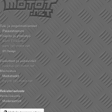
Tuki ja ongelmatilanteet
Palautefoorumi
Ylläpito ja yhteistyö
Sami Tiilikainen
sami (ät) motot.net
STi Design
Tiedotteet ja uutisvinkit
tiedotus (ät) motot.net
Mainostus
Mediatiedot
myynti (ät) motot.net
Rekisteriseloste
Henkilökunta
Moderaattorit