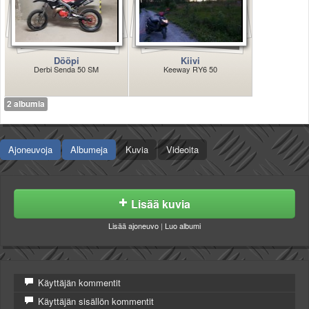
Valitse paikkakunta
Helsingin sää
Tampereen sää
Turun sää
Dööpi
Kiivi
Derbi Senda 50 SM
Keeway RY6 50
Oulun sää
Kuopion sää
2 albumia
Rovaniemen sää
MUUT
VIP-jäsenyys
Ajoneuvoja
Albumeja
Kuvia
Videoita
Paidat ja vaatteet
Suunnittele oma paita
Mainostus
Palaute
Lisää kuvia
Kevytversio
Lisää ajoneuvo
|
Luo albumi
Käyttäjän kommentit
Käyttäjän sisällön kommentit