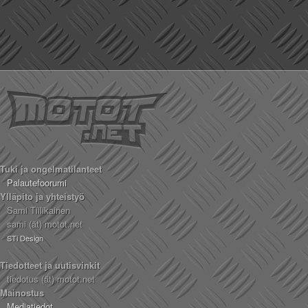
Tuki ja ongelmatilanteet
Palautefoorumi
Ylläpito ja yhteistyö
Sami Tiilikainen
sami (ät) motot.net
STi Design
Tiedotteet ja uutisvinkit
tiedotus (ät) motot.net
Mainostus
Mediatiedot