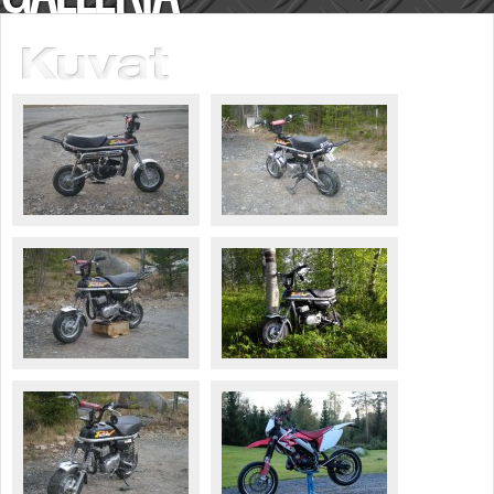
Säännöt ja ohjeet
Uudet ajoneuvot
Uudet kuvat
Uudet videot
Uudet kommentit
MYYDÄÄN
Haku
Ohjeet
Ajoneuvot
Osat
TIETOPANKKI
TAPAHTUMAT
MP15 kuvia
MP14 kuvia
MP13 kuvia
ACS 2015 kuvia
Lisää uusi tapahtuma
UUTISET
SÄÄ