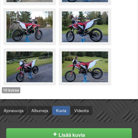
Valitse paikkakunta
Helsingin sää
Tampereen sää
Turun sää
Oulun sää
Kuopion sää
Rovaniemen sää
MUUT
VIP-jäsenyys
Paidat ja vaatteet
Suunnittele oma paita
Mainostus
10 kuvaa
Palaute
Kevytversio
Ajoneuvoja
Albumeja
Kuvia
Videoita
Lisää kuvia