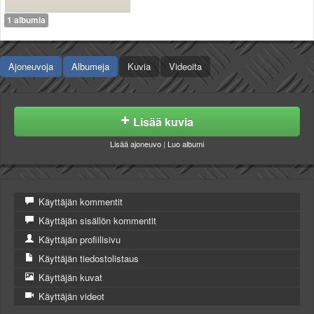
Valitse paikkakunta
1 albumia
Helsingin sää
Tampereen sää
Turun sää
Ajoneuvoja
Albumeja
Kuvia
Videoita
Oulun sää
Kuopion sää
Rovaniemen sää
Lisää kuvia
MUUT
VIP-jäsenyys
Lisää ajoneuvo
|
Luo albumi
Paidat ja vaatteet
Suunnittele oma paita
Mainostus
Käyttäjän kommentit
Palaute
Käyttäjän sisällön kommentit
Kevytversio
Käyttäjän profiilisivu
Käyttäjän tiedostolistaus
Käyttäjän kuvat
Käyttäjän videot