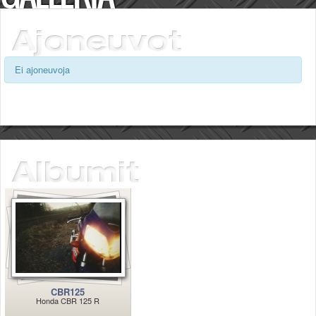
Säännöt ja ohjeet
Uudet ajoneuvot
Uudet kuvat
Uudet videot
Ei ajoneuvoja
Uudet kommentit
MYYDÄÄN
Haku
Ohjeet
Ajoneuvot
Osat
TIETOPANKKI
TAPAHTUMAT
MP15 kuvia
MP14 kuvia
MP13 kuvia
ACS 2015 kuvia
Lisää uusi tapahtuma
UUTISET
CBR125
Honda CBR 125 R
SÄÄ