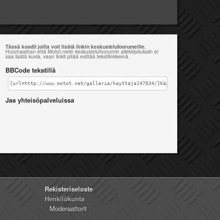
Tässä koodit joilla voit lisätä linkin keskustelufoorumeille.
Huomaathan että Motot.netin keskustelufoorumin allekirjoituksiin ei
saa lisätä kuvia, vaan linkit pitää esittää tekstilinkkeinä.
BBCode tekstillä
[url=http://www.motot.net/galleria/kayttaja147834/]Käyttäjän iiro_junna
Jaa yhteisöpalveluissa
Rekisteriseloste
Henkilökunta
Moderaattorit