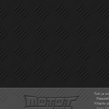
Tuki ja o
Palautef
Ylläpito j
Sami Tii