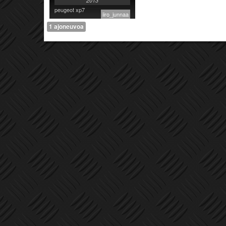
2013
peugeot xp7
iiro_junnaa
1 ajoneuvoa