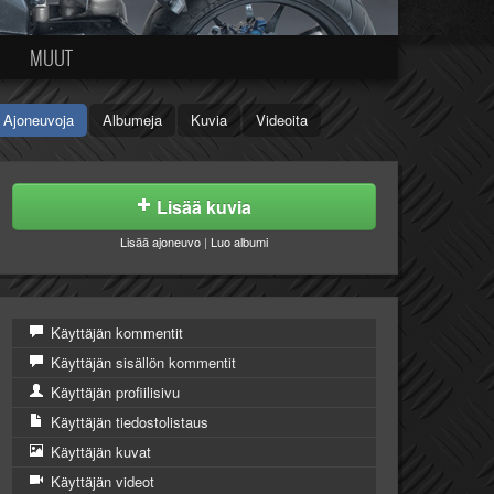
MUUT
Ajoneuvoja
Albumeja
Kuvia
Videoita
Lisää kuvia
Lisää ajoneuvo
|
Luo albumi
Käyttäjän kommentit
Käyttäjän sisällön kommentit
Käyttäjän profiilisivu
Käyttäjän tiedostolistaus
Käyttäjän kuvat
Käyttäjän videot