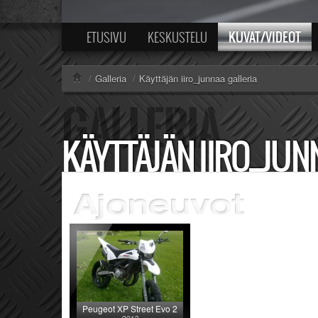
KUVAT/VIDEOT
ETUSIVU
KESKUSTELU
/
Galleria
/
Käyttäjän iiro_junnaa galleria
KÄYTTÄJÄN IIRO_JUN
Peugeot XP Street Evo 2