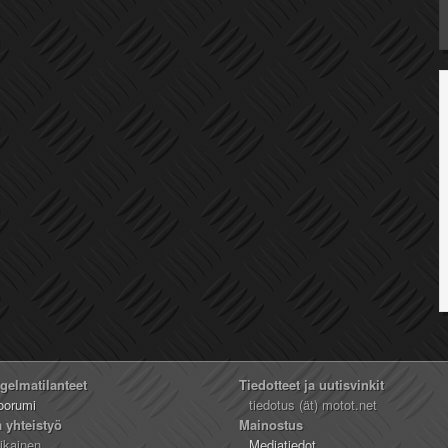
ngelmatilanteet
Tiedotteet ja uutisvinkit
oorumi
tiedotus (ät) motot.net
a yhteistyö
Mainostus
likainen
Mediatiedot