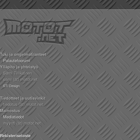
Tuki ja ongelmatilanteet
Palautefoorumi
Ylläpito ja yhteistyö
Sami Tiilikainen
sami (ät) motot.net
STi Design
Tiedotteet ja uutisvinkit
tiedotus (ät) motot.net
Mainostus
Mediatiedot
myynti (ät) motot.net
Rekisteriseloste