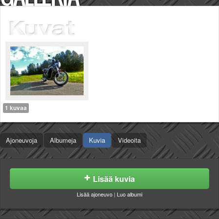
Säännöt ja ohjeet
Uudet ajoneuvot
Uudet kuvat
Uudet videot
Uudet kommentit
MYYDÄÄN
Haku
Ohjeet
Ajoneuvot
1 kuvaa
Osat
TIETOPANKKI
TAPAHTUMAT
Ajoneuvoja
Albumeja
Kuvia
Videoita
MP15 kuvia
MP14 kuvia
MP13 kuvia
Lisää kuvia
ACS 2015 kuvia
Lisää uusi tapahtuma
Lisää ajoneuvo
|
Luo albumi
UUTISET
SÄÄ