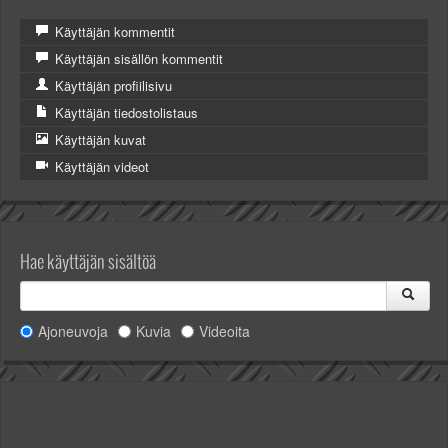
Valitse paikkakunta
Käyttäjän kommentit
Helsingin sää
Tampereen sää
Käyttäjän sisällön kommentit
Turun sää
Käyttäjän profiilisivu
Oulun sää
Käyttäjän tiedostolistaus
Kuopion sää
Käyttäjän kuvat
Rovaniemen sää
Käyttäjän videot
MUUT
VIP-jäsenyys
Paidat ja vaatteet
Suunnittele oma paita
Hae käyttäjän sisältöä
Mainostus
Palaute
Kevytversio
Ajoneuvoja
Kuvia
Videoita