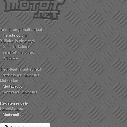
Tuki ja ongelmatilanteet
Palautefoorumi
Ylläpito ja yhteistyö
Sami Tiilikainen
sami (ät) motot.net
STi Design
Tiedotteet ja uutisvinkit
tiedotus (ät) motot.net
Mainostus
Mediatiedot
myynti (ät) motot.net
Rekisteriseloste
Henkilökunta
Moderaattorit