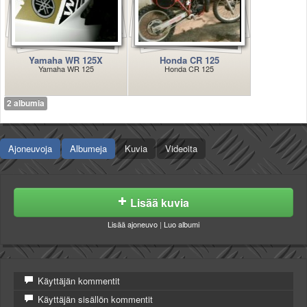
Valitse paikkakunta
Helsingin sää
Tampereen sää
Turun sää
Yamaha WR 125X
Honda CR 125
Yamaha WR 125
Honda CR 125
Oulun sää
Kuopion sää
2 albumia
Rovaniemen sää
MUUT
VIP-jäsenyys
Ajoneuvoja
Albumeja
Kuvia
Videoita
Paidat ja vaatteet
Suunnittele oma paita
Mainostus
Palaute
Lisää kuvia
Kevytversio
Lisää ajoneuvo
|
Luo albumi
Käyttäjän kommentit
Käyttäjän sisällön kommentit