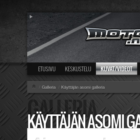
KUVAT/VIDEOT
ETUSIVU
KESKUSTELU
/
Galleria
/
Käyttäjän asomi galleria
KÄYTTÄJÄN ASOMI GA