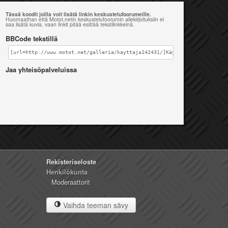
Tässä koodit joilla voit lisätä linkin keskustelufoorumeille.
Huomaathan että Motot.netin keskustelufoorumin allekirjoituksiin ei
saa lisätä kuvia, vaan linkit pitää esittää tekstilinkkeinä.
BBCode tekstillä
[url=http://www.motot.net/galleria/kayttaja142431/]Käyttäjän asomi gall
Jaa yhteisöpalveluissa
Rekisteriseloste
Henkilökunta
Moderaattorit
Vaihda teeman sävy