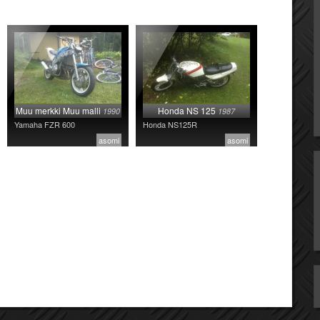
Muu merkki Muu malli
Honda NS 125
1990
1987
Yamaha FZR 600
Honda NS125R
asomi
asomi