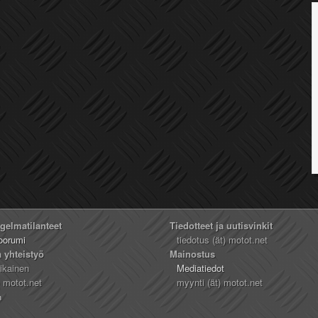
ngelmatilanteet
Tiedotteet ja uutisvinkit
oorumi
tiedotus (ät) motot.net
a yhteistyö
Mainostus
likainen
Mediatiedot
) motot.net
myynti (ät) motot.net
n