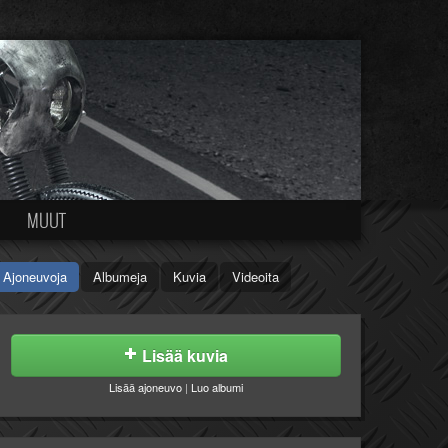
MUUT
Ajoneuvoja
Albumeja
Kuvia
Videoita
Lisää kuvia
Lisää ajoneuvo
|
Luo albumi