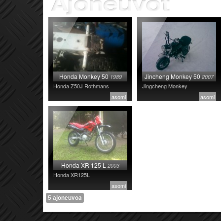
Honda Monkey 50
Jincheng Monkey 50
1989
2007
Honda Z50J Rothmans
Jingcheng Monkey
asomi
asomi
Honda XR 125 L
2003
Honda XR125L
asomi
5 ajoneuvoa