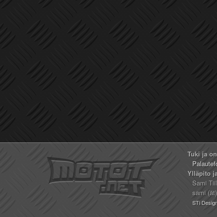
Tuki ja o
Palautef
Ylläpito j
Sami Tii
sami (ät
STi Desig