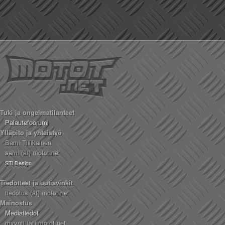
Tuki ja ongelmatilanteet
Palautefoorumi
Ylläpito ja yhteistyö
Sami Tiilikainen
sami (ät) motot.net
STi Design
Tiedotteet ja uutisvinkit
tiedotus (ät) motot.net
Mainostus
Mediatiedot
myynti (ät) motot.net