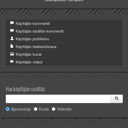
Valitse paikkakunta
Helsingin sää
Tampereen sää
Käyttäjän kommentit
Turun sää
Oulun sää
Käyttäjän sisällön kommentit
Kuopion sää
Käyttäjän profiilisivu
Rovaniemen sää
Käyttäjän tiedostolistaus
MUUT
Käyttäjän kuvat
VIP-jäsenyys
Käyttäjän videot
Paidat ja vaatteet
Suunnittele oma paita
Mainostus
Palaute
Hae käyttäjän sisältöä
Kevytversio
Ajoneuvoja
Kuvia
Videoita