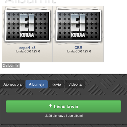
Säännöt ja ohjeet
Uudet ajoneuvot
Uudet kuvat
Uudet videot
Uudet kommentit
MYYDÄÄN
Haku
cepari <3
CBR
Ohjeet
Honda CBR 125 R
Honda CBR 125 R
Ajoneuvot
Osat
2 albumia
TIETOPANKKI
TAPAHTUMAT
Ajoneuvoja
Albumeja
Kuvia
Videoita
MP15 kuvia
MP14 kuvia
MP13 kuvia
ACS 2015 kuvia
Lisää kuvia
Lisää uusi tapahtuma
Lisää ajoneuvo
|
Luo albumi
UUTISET
SÄÄ