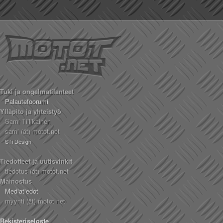
Tuki ja ongelmatilanteet
Palautefoorumi
Ylläpito ja yhteistyö
Sami Tiilikainen
sami (ät) motot.net
STi Design
Tiedotteet ja uutisvinkit
tiedotus (ät) motot.net
Mainostus
Mediatiedot
myynti (ät) motot.net
Rekisteriseloste