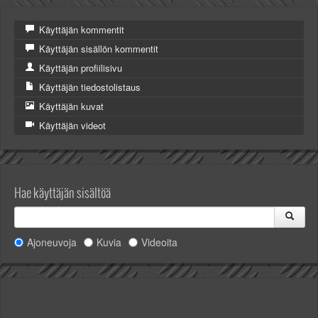
Valitse paikkakunta
Helsingin sää
Käyttäjän kommentit
Tampereen sää
Käyttäjän sisällön kommentit
Turun sää
Käyttäjän profiilisivu
Oulun sää
Käyttäjän tiedostolistaus
Kuopion sää
Käyttäjän kuvat
Rovaniemen sää
MUUT
Käyttäjän videot
VIP-jäsenyys
Paidat ja vaatteet
Suunnittele oma paita
Hae käyttäjän sisältöä
Mainostus
Palaute
Kevytversio
Ajoneuvoja
Kuvia
Videoita